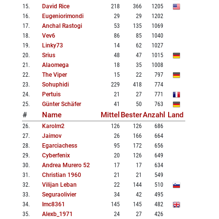
15
.
David Rice
218
366
1205
16
.
Eugeniorimondi
29
29
1202
17
.
Anchal Rastogi
53
135
1069
18
.
Vev6
86
85
1040
19
.
Linky73
14
62
1027
20
.
Srius
48
47
1015
21
.
Alaomega
18
35
1008
22
.
The Viper
15
22
797
23
.
Sohuphidi
229
418
774
24
.
Pertuis
21
27
771
25
.
Günter Schäfer
41
50
763
#
Name
Mittel
Bester
Anzahl
Land
26
.
Karolm2
126
126
686
27
.
Jaimov
26
166
664
28
.
Egarciachess
95
172
656
29
.
Cyberfenix
20
126
649
30
.
Andrea Murero 52
17
17
634
31
.
Christian 1960
21
21
549
32
.
Vilijan Leban
22
144
510
33
.
Seguraolivier
34
42
495
34
.
Imc8361
145
145
482
35
.
Alexb_1971
24
27
426