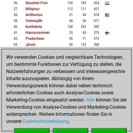
36
.
Shashini Puvi
130
195
424
37
.
Milignus
112
111
421
38
.
Antttonius
31
44
418
39
.
Vishwajith
48
56
411
40
.
Karthikola
108
355
382
41
.
Hannuvaronen
25
43
379
42
.
Pradychess
45
71
372
43
.
Jjnuin
30
133
368
44
.
Bandycoot
26
45
363
Wir verwenden Cookies und vergleichbare Technologien,
45
.
Moysmous
14
18
356
46
.
Fastnet00
18
55
308
um bestimmte Funktionen zur Verfügung zu stellen, die
47
.
Gaurav306
237
455
300
Nutzererfahrungen zu verbessern und interessengerechte
48
.
Majorwildesacke
28
27
289
Inhalte auszuspielen. Abhängig von ihrem
49
.
Nimzo01
47
46
284
Verwendungszweck können dabei neben technisch
50
.
Trident777
63
169
247
erforderlichen Cookies auch Analyse-Cookies sowie
Marketing-Cookies eingesetzt werden.
Hier
können Sie der
VOR
STARTSEITE
Verwendung von Analyse-Cookies und Marketing-Cookies
widersprechen. Weitere Informationen finden Sie in
1: 1-51
2: 51-101
unserer
Datenschutzerklärung
.
3: 101-151
4: 151-201