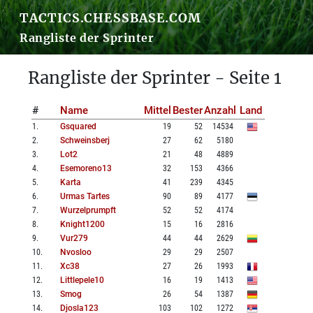
TACTICS.CHESSBASE.COM
Rangliste der Sprinter
Rangliste der Sprinter - Seite 1
#
Name
Mittel
Bester
Anzahl
Land
1
.
Gsquared
19
52
14534
2
.
Schweinsberj
27
62
5180
3
.
Lot2
21
48
4889
4
.
Esemoreno13
32
153
4366
5
.
Karta
41
239
4345
6
.
Urmas Tartes
90
89
4177
7
.
Wurzelprumpft
52
52
4174
8
.
Knight1200
15
16
2816
9
.
Vur279
44
44
2629
10
.
Nvosloo
29
29
2507
11
.
Xc38
27
26
1993
12
.
Littlepele10
16
19
1413
13
.
Smog
26
54
1387
14
.
Djosla123
103
102
1272