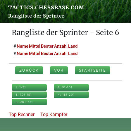
TACTICS.CHESSBASE.COM
Rangliste der Sprinter
Rangliste der Sprinter - Seite 6
#
Name
Mittel
Bester
Anzahl
Land
#
Name
Mittel
Bester
Anzahl
Land
ZURÜCK
VOR
STARTSEITE
1: 1-51
2: 51-101
3: 101-151
4: 151-201
5: 201-239
Top Rechner
Top Kämpfer