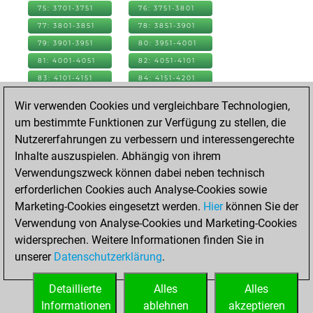
75: 3701-3751
76: 3751-3801
77: 3801-3851
78: 3851-3901
79: 3901-3951
80: 3951-4001
81: 4001-4051
82: 4051-4101
83: 4101-4151
84: 4151-4201
85: 4201-4251
86: 4251-4301
Wir verwenden Cookies und vergleichbare Technologien,
87: 4301-4351
88: 4351-4401
um bestimmte Funktionen zur Verfügung zu stellen, die
89: 4401-4451
90: 4451-4501
Nutzererfahrungen zu verbessern und interessengerechte
91: 4501-4551
92: 4551-4601
Inhalte auszuspielen. Abhängig von ihrem
93: 4601-4651
94: 4651-4701
Verwendungszweck können dabei neben technisch
95: 4701-4751
96: 4751-4801
erforderlichen Cookies auch Analyse-Cookies sowie
97: 4801-4851
98: 4851-4901
Marketing-Cookies eingesetzt werden.
Hier
können Sie der
99: 4901-4951
100: 4951-5001
Verwendung von Analyse-Cookies und Marketing-Cookies
101: 5001-5051
102: 5051-5101
widersprechen. Weitere Informationen finden Sie in
103: 5101-5151
104: 5151-5201
unserer
Datenschutzerklärung
.
105: 5201-5251
106: 5251-5301
Detaillierte
Alles
Alles
107: 5301-5323
Informationen
ablehnen
akzeptieren