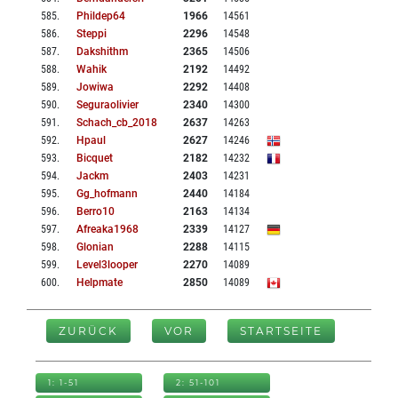
585
.
Phildep64
1966
14561
586
.
Steppi
2296
14548
587
.
Dakshithm
2365
14506
588
.
Wahik
2192
14492
589
.
Jowiwa
2292
14408
590
.
Seguraolivier
2340
14300
591
.
Schach_cb_2018
2637
14263
592
.
Hpaul
2627
14246
593
.
Bicquet
2182
14232
594
.
Jackm
2403
14231
595
.
Gg_hofmann
2440
14184
596
.
Berro10
2163
14134
597
.
Afreaka1968
2339
14127
598
.
Glonian
2288
14115
599
.
Level3looper
2270
14089
600
.
Helpmate
2850
14089
ZURÜCK
VOR
STARTSEITE
1: 1-51
2: 51-101