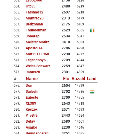
563
.
Espo2460
2138
15226
564
.
Htc89
2480
15219
565
.
Farshad12
2697
15218
566
.
Manfred20
2313
15179
567
.
Breizhman
2175
15109
568
.
Thunderman
2529
15065
569
.
Joharap
2534
15041
570
.
Meister Moritz
3410
15033
571
.
Apostol14
2786
14998
572
.
Mdt29111960
2230
14972
573
.
Legendboy6
2709
14944
574
.
Weiss-Schwarz
2259
14847
575
.
Janus28
2301
14829
#
Name
Elo
Anzahl
Land
576
.
Dgn
2604
14799
577
.
Saileshr
2702
14786
578
.
Egberte
2709
14755
579
.
Xk389
2643
14718
580
.
Kierzek
2571
14693
581
.
P_vetra
2443
14684
582
.
Detay
2589
14661
583
.
Asailor
2230
14646
584
.
Berndandersri
3251
14585