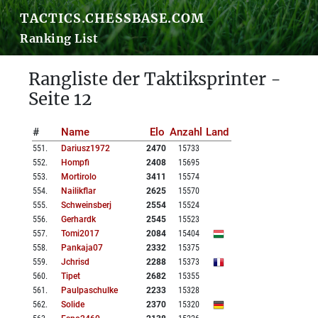
TACTICS.CHESSBASE.COM
Ranking List
Rangliste der Taktiksprinter -
Seite 12
#
Name
Elo
Anzahl
Land
551
.
Dariusz1972
2470
15733
552
.
Hompfi
2408
15695
553
.
Mortirolo
3411
15574
554
.
Nailikflar
2625
15570
555
.
Schweinsberj
2554
15524
556
.
Gerhardk
2545
15523
557
.
Tomi2017
2084
15404
558
.
Pankaja07
2332
15375
559
.
Jchrisd
2288
15373
560
.
Tipet
2682
15355
561
.
Paulpaschulke
2233
15328
562
.
Solide
2370
15320