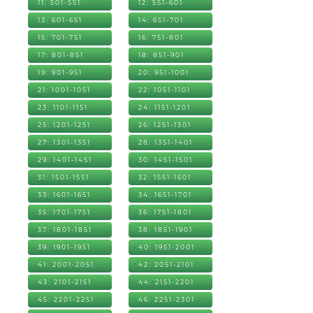
11: 501-551
12: 551-601
13: 601-651
14: 651-701
15: 701-751
16: 751-801
17: 801-851
18: 851-901
19: 901-951
20: 951-1001
21: 1001-1051
22: 1051-1101
23: 1101-1151
24: 1151-1201
25: 1201-1251
26: 1251-1301
27: 1301-1351
28: 1351-1401
29: 1401-1451
30: 1451-1501
31: 1501-1551
32: 1551-1601
33: 1601-1651
34: 1651-1701
35: 1701-1751
36: 1751-1801
37: 1801-1851
38: 1851-1901
39: 1901-1951
40: 1951-2001
41: 2001-2051
42: 2051-2101
43: 2101-2151
44: 2151-2201
45: 2201-2251
46: 2251-2301