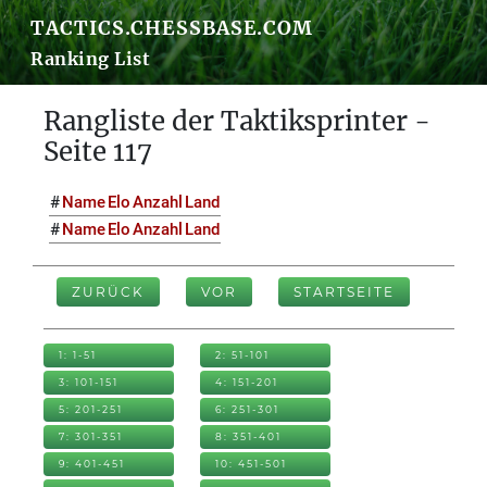
TACTICS.CHESSBASE.COM
Ranking List
Rangliste der Taktiksprinter -
Seite 117
#
Name
Elo
Anzahl
Land
#
Name
Elo
Anzahl
Land
ZURÜCK
VOR
STARTSEITE
1: 1-51
2: 51-101
3: 101-151
4: 151-201
5: 201-251
6: 251-301
7: 301-351
8: 351-401
9: 401-451
10: 451-501