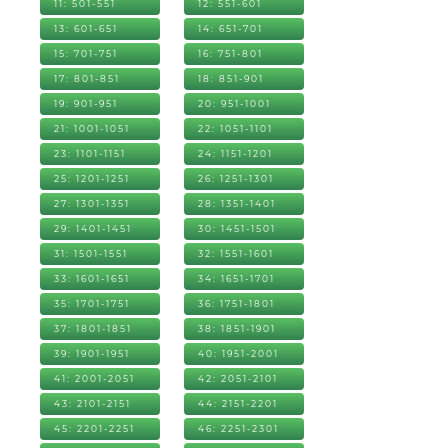
11: 501-551
12: 551-601
13: 601-651
14: 651-701
15: 701-751
16: 751-801
17: 801-851
18: 851-901
19: 901-951
20: 951-1001
21: 1001-1051
22: 1051-1101
23: 1101-1151
24: 1151-1201
25: 1201-1251
26: 1251-1301
27: 1301-1351
28: 1351-1401
29: 1401-1451
30: 1451-1501
31: 1501-1551
32: 1551-1601
33: 1601-1651
34: 1651-1701
35: 1701-1751
36: 1751-1801
37: 1801-1851
38: 1851-1901
39: 1901-1951
40: 1951-2001
41: 2001-2051
42: 2051-2101
43: 2101-2151
44: 2151-2201
45: 2201-2251
46: 2251-2301