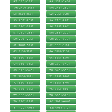
47: 2301-2351
48: 2351-2401
49: 2401-2451
50: 2451-2501
51: 2501-2551
52: 2551-2601
53: 2601-2651
54: 2651-2701
55: 2701-2751
56: 2751-2801
57: 2801-2851
58: 2851-2901
59: 2901-2951
60: 2951-3001
61: 3001-3051
62: 3051-3101
63: 3101-3151
64: 3151-3201
65: 3201-3251
66: 3251-3301
67: 3301-3351
68: 3351-3401
69: 3401-3451
70: 3451-3501
71: 3501-3551
72: 3551-3601
73: 3601-3651
74: 3651-3701
75: 3701-3751
76: 3751-3801
77: 3801-3851
78: 3851-3901
79: 3901-3951
80: 3951-4001
81: 4001-4051
82: 4051-4101