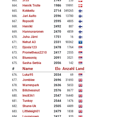
663
.
Jr53
2149
253
664
.
Henrik Trolle
1986
19991
665
.
Kokkeilu
2714
349265
666
.
Jari Aalto
2596
13780
667
.
Ropsolli
2595
4805
668
.
Henrikl
2492
887
669
.
Hannuvaronen
2470
4859
670
.
Juha Järvi
1751
16
671
.
Nehat A3
2331
90362
672
.
Djosla123
2478
1764
673
.
Prometheus2210
2417
2555
674
.
Bluesoniq
2091
3521
675
.
Sasha-Serbia
2056
142
#
Name
Elo
Anzahl
Land
676
.
Luka95
2034
69
677
.
Jomblee
2696
31693
678
.
Warrenpark
2636
5653
679
.
Billchessnut
2576
8677
680
.
Imc8361
2547
16440
681
.
Tunksy
2544
1476
682
.
Shane-Uk
2505
4489
683
.
Littleleigh01
2479
1838
684
.
Lousypawn
2417
920