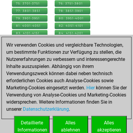
75: 3701-3751
76: 3751-3801
77: 3801-3851
78: 3851-3901
79: 3901-3951
80: 3951-4001
81: 4001-4051
82: 4051-4101
83: 4101-4151
84: 4151-4201
85: 4201-4251
86: 4251-4301
Wir verwenden Cookies und vergleichbare Technologien,
87: 4301-4351
88: 4351-4401
um bestimmte Funktionen zur Verfügung zu stellen, die
89: 4401-4451
90: 4451-4501
Nutzererfahrungen zu verbessern und interessengerechte
91: 4501-4551
92: 4551-4601
Inhalte auszuspielen. Abhängig von ihrem
93: 4601-4651
94: 4651-4701
Verwendungszweck können dabei neben technisch
95: 4701-4751
96: 4751-4801
erforderlichen Cookies auch Analyse-Cookies sowie
97: 4801-4851
98: 4851-4901
Marketing-Cookies eingesetzt werden.
Hier
können Sie der
99: 4901-4951
100: 4951-5001
Verwendung von Analyse-Cookies und Marketing-Cookies
101: 5001-5051
102: 5051-5101
widersprechen. Weitere Informationen finden Sie in
103: 5101-5151
104: 5151-5201
unserer
Datenschutzerklärung
.
105: 5201-5251
106: 5251-5301
Detaillierte
Alles
Alles
107: 5301-5351
108: 5351-5386
Informationen
ablehnen
akzeptieren