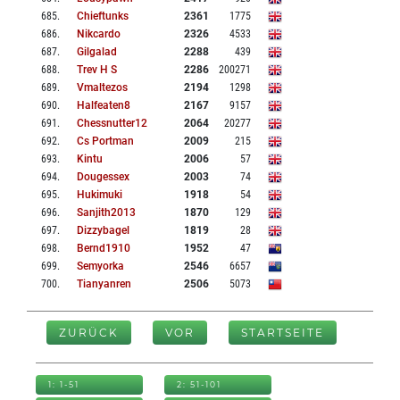
685
.
Chieftunks
2361
1775
686
.
Nikcardo
2326
4533
687
.
Gilgalad
2288
439
688
.
Trev H S
2286
200271
689
.
Vmaltezos
2194
1298
690
.
Halfeaten8
2167
9157
691
.
Chessnutter12
2064
20277
692
.
Cs Portman
2009
215
693
.
Kintu
2006
57
694
.
Dougessex
2003
74
695
.
Hukimuki
1918
54
696
.
Sanjith2013
1870
129
697
.
Dizzybagel
1819
28
698
.
Bernd1910
1952
47
699
.
Semyorka
2546
6657
700
.
Tianyanren
2506
5073
ZURÜCK
VOR
STARTSEITE
1: 1-51
2: 51-101