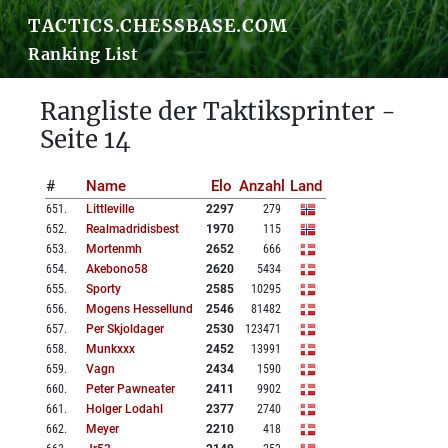
TACTICS.CHESSBASE.COM
Ranking List
Rangliste der Taktiksprinter -
Seite 14
#
Name
Elo
Anzahl
Land
651
.
Littleville
2297
279
652
.
Realmadridisbest
1970
115
653
.
Mortenmh
2652
666
654
.
Akebono58
2620
5434
655
.
Sporty
2585
10295
656
.
Mogens Hessellund
2546
81482
657
.
Per Skjoldager
2530
123471
658
.
Munkxxx
2452
13991
659
.
Vagn
2434
1590
660
.
Peter Pawneater
2411
9902
661
.
Holger Lodahl
2377
2740
662
.
Meyer
2210
418