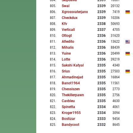
804
.
Skipdever
2339
10601
805
.
Swal
2339
20132
806
.
Xgrossvaterjanx
2339
7419
807
.
Checkdux
2339
10206
808
.
Kfv
2338
50693
809
.
Verticall
2337
4705
810
.
Ottogt
2336
31620
811
.
Afiedito
2336
13622
812
.
Mihalis
2336
88439
813
.
Yuine
2336
20499
814
.
Lotte
2336
39219
815
.
Sakshi Katyal
2335
4340
816
.
Srius
2335
27503
817
.
Ahmadinejad
2335
16864
818
.
Banot1964
2335
11561
819
.
Chessiszen
2335
2773
820
.
Thekillerpawn
2335
2756
821
.
Cavbleu
2335
4630
822
.
Spinetta
2334
4061
823
.
Kroger1955
2334
3094
824
.
Bostizar
2333
9454
825
.
Bandycoot
2332
8645