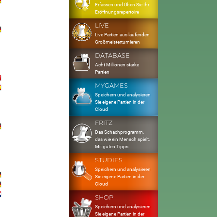
Erfassen und Üben Sie Ihr
Eröffnungsrepertoire
LIVE
Live Partien aus laufenden
Großmeisterturnieren
DATABASE
Acht Millionen starke
Partien
MYGAMES
Speichern und analysieren
Sie eigene Partien in der
Cloud
FRITZ
Das Schachprogramm,
das wie ein Mensch spielt.
Mit guten Tipps
STUDIES
Speichern und analysieren
Sie eigene Partien in der
Cloud
SHOP
Speichern und analysieren
Sie eigene Partien in der