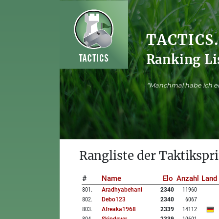
TACTICS
Ranking Li
"Manchmal habe ich ei
Rangliste der Taktikspri
#
Name
Elo
Anzahl
Land
801
.
Aradhyabehani
2340
11960
802
.
Debo123
2340
6067
803
.
Afreaka1968
2339
14112