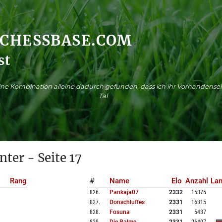
.CHESSBASE.COM
st
ne Kombination alleine dadurch gefunden, dass ich ihr Vorhandensei
Tal
nter - Seite 17
Rang
#
Name
Elo
Anzahl
La
826
.
Pankaja07
2332
15375
827
.
Donschluffes
2331
16315
828
.
Fosuna
2331
5437