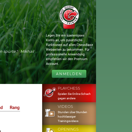
Legen Sie ein kostenloses
Konto an, um zusätzliche
Funktionen auf allen ChessBase
Webseiten zu bekommen. Für
n spürte." Mikhail
professionelle Anwendung
empfehlen wir den Premium
Account.
ANMELDEN
PLAYCHESS
Spielen Sie Online Schach
gegen andere
VIDEOS
nd
Rang
Stunden über Stunden
hochklassiger
Trainingsvideos
OPENINGS