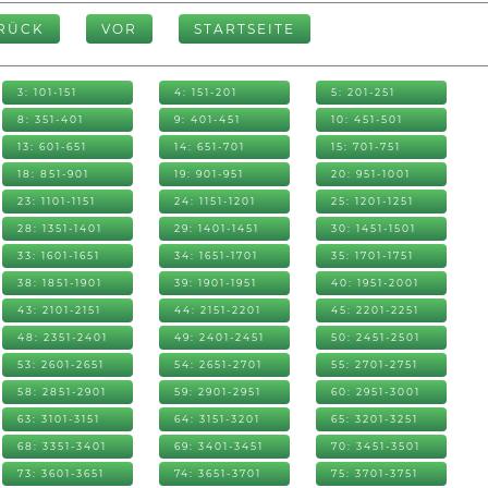
RÜCK
VOR
STARTSEITE
3: 101-151
4: 151-201
5: 201-251
8: 351-401
9: 401-451
10: 451-501
13: 601-651
14: 651-701
15: 701-751
18: 851-901
19: 901-951
20: 951-1001
23: 1101-1151
24: 1151-1201
25: 1201-1251
28: 1351-1401
29: 1401-1451
30: 1451-1501
33: 1601-1651
34: 1651-1701
35: 1701-1751
38: 1851-1901
39: 1901-1951
40: 1951-2001
43: 2101-2151
44: 2151-2201
45: 2201-2251
48: 2351-2401
49: 2401-2451
50: 2451-2501
53: 2601-2651
54: 2651-2701
55: 2701-2751
58: 2851-2901
59: 2901-2951
60: 2951-3001
63: 3101-3151
64: 3151-3201
65: 3201-3251
68: 3351-3401
69: 3401-3451
70: 3451-3501
73: 3601-3651
74: 3651-3701
75: 3701-3751