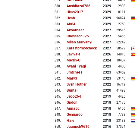
829
.
Die Palme
2331
26407
830
.
Anshifazal786
2329
2908
831
.
Ukas2017
2329
8111
832
.
Ucah
2329
96874
833
.
Ab64
2329
2750
834
.
Akbarbaar
2327
29516
835
.
Chesssonu25
2327
5465
836
.
Milan Marvanyi
2327
52242
837
.
Karastormorchock
2327
58579
838
.
Javivale
2326
14016
839
.
Merlin-C
2324
10407
840
.
Avani Tyagi
2323
4400
841
.
Jmtchess
2323
63452
842
.
Mary3
2323
53140
843
.
Sven Hother
2322
16719
844
.
Buntal
2320
41498
845
.
Jebo264
2319
4425
846
.
Gridon
2318
27175
847
.
Anna50
2318
6106
848
.
Gennardo
2318
7798
849
.
Haje
2318
23188
850
.
Juanpcb9616
2316
37374