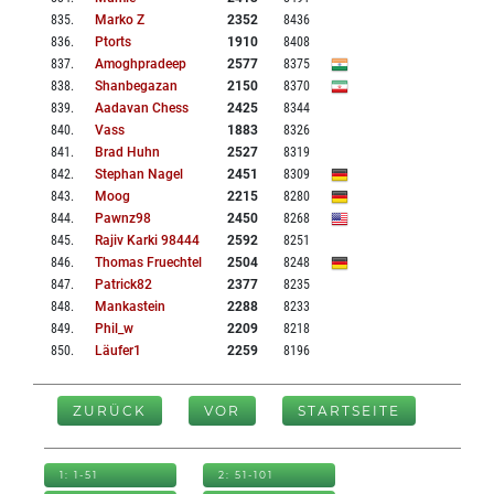
835
.
Marko Z
2352
8436
836
.
Ptorts
1910
8408
837
.
Amoghpradeep
2577
8375
838
.
Shanbegazan
2150
8370
839
.
Aadavan Chess
2425
8344
840
.
Vass
1883
8326
841
.
Brad Huhn
2527
8319
842
.
Stephan Nagel
2451
8309
843
.
Moog
2215
8280
844
.
Pawnz98
2450
8268
845
.
Rajiv Karki 98444
2592
8251
846
.
Thomas Fruechtel
2504
8248
847
.
Patrick82
2377
8235
848
.
Mankastein
2288
8233
849
.
Phil_w
2209
8218
850
.
Läufer1
2259
8196
ZURÜCK
VOR
STARTSEITE
1: 1-51
2: 51-101