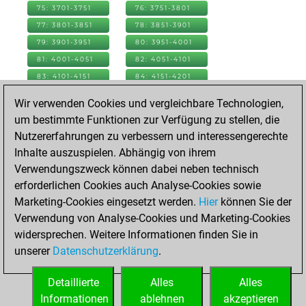
75: 3701-3751
76: 3751-3801
77: 3801-3851
78: 3851-3901
79: 3901-3951
80: 3951-4001
81: 4001-4051
82: 4051-4101
83: 4101-4151
84: 4151-4201
85: 4201-4251
86: 4251-4301
Wir verwenden Cookies und vergleichbare Technologien,
87: 4301-4351
88: 4351-4401
um bestimmte Funktionen zur Verfügung zu stellen, die
89: 4401-4451
90: 4451-4501
Nutzererfahrungen zu verbessern und interessengerechte
91: 4501-4551
92: 4551-4601
Inhalte auszuspielen. Abhängig von ihrem
93: 4601-4651
94: 4651-4701
Verwendungszweck können dabei neben technisch
95: 4701-4751
96: 4751-4801
erforderlichen Cookies auch Analyse-Cookies sowie
97: 4801-4851
98: 4851-4901
Marketing-Cookies eingesetzt werden.
Hier
können Sie der
99: 4901-4951
100: 4951-5001
Verwendung von Analyse-Cookies und Marketing-Cookies
101: 5001-5051
102: 5051-5101
widersprechen. Weitere Informationen finden Sie in
103: 5101-5151
104: 5151-5201
unserer
Datenschutzerklärung
.
105: 5201-5251
106: 5251-5301
Detaillierte
Alles
Alles
107: 5301-5301
Informationen
ablehnen
akzeptieren