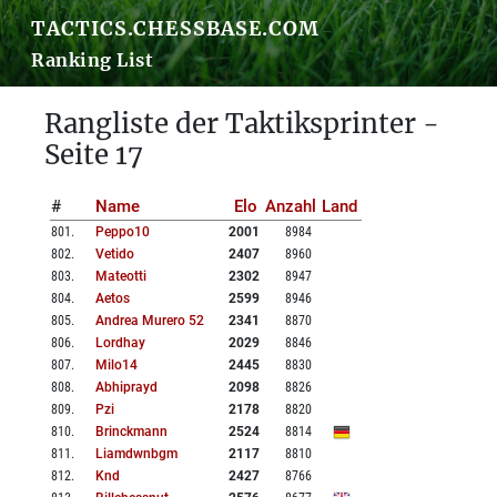
TACTICS.CHESSBASE.COM
Ranking List
Rangliste der Taktiksprinter -
Seite 17
#
Name
Elo
Anzahl
Land
801
.
Peppo10
2001
8984
802
.
Vetido
2407
8960
803
.
Mateotti
2302
8947
804
.
Aetos
2599
8946
805
.
Andrea Murero 52
2341
8870
806
.
Lordhay
2029
8846
807
.
Milo14
2445
8830
808
.
Abhiprayd
2098
8826
809
.
Pzi
2178
8820
810
.
Brinckmann
2524
8814
811
.
Liamdwnbgm
2117
8810
812
.
Knd
2427
8766