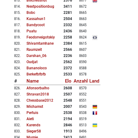
813
.
Billchessnut
2576
8677
814
.
Nextpositionbug
3411
8672
815
.
Bobc
2281
8665
816
.
Kassahun1
2504
8663
817
.
Bandycoot
2332
8645
818
.
Puatu
2436
8640
819
.
Feodorveigotskiy
2258
8624
820
.
Shivamtamhane
2384
8615
821
.
Raumzeit
2566
8607
822
.
Darshan_06
2236
8603
823
.
Oudjat
2562
8590
824
.
Bananoloco
2372
8588
825
.
Berkefbfbfb
2533
8578
#
Name
Elo
Anzahl
Land
826
.
Afonsorbalho
2608
8570
827
.
Shravan2018
2507
8552
828
.
Chessbase2012
2548
8551
829
.
Michamst
2007
8543
830
.
Pertuis
2538
8538
831
.
Aieti
2194
8519
832
.
Karends
2846
8513
833
.
Sieger58
1913
8496
834
.
Mumie
2413
8491