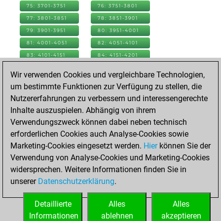
75: 3701-3751
76: 3751-3801
77: 3801-3851
78: 3851-3901
79: 3901-3951
80: 3951-4001
81: 4001-4051
82: 4051-4101
83: 4101-4151
84: 4151-4201
85: 4201-4251
86: 4251-4301
Wir verwenden Cookies und vergleichbare Technologien,
87: 4301-4351
88: 4351-4401
um bestimmte Funktionen zur Verfügung zu stellen, die
89: 4401-4451
90: 4451-4501
Nutzererfahrungen zu verbessern und interessengerechte
91: 4501-4551
92: 4551-4601
Inhalte auszuspielen. Abhängig von ihrem
93: 4601-4651
94: 4651-4701
Verwendungszweck können dabei neben technisch
95: 4701-4751
96: 4751-4801
erforderlichen Cookies auch Analyse-Cookies sowie
97: 4801-4851
98: 4851-4901
Marketing-Cookies eingesetzt werden.
Hier
können Sie der
99: 4901-4951
100: 4951-5001
Verwendung von Analyse-Cookies und Marketing-Cookies
101: 5001-5051
102: 5051-5101
widersprechen. Weitere Informationen finden Sie in
103: 5101-5151
104: 5151-5201
unserer
Datenschutzerklärung
.
105: 5201-5251
106: 5251-5301
Detaillierte
Alles
Alles
107: 5301-5313
Informationen
ablehnen
akzeptieren