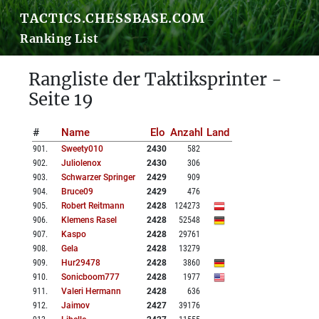
TACTICS.CHESSBASE.COM
Ranking List
Rangliste der Taktiksprinter -
Seite 19
#
Name
Elo
Anzahl
Land
901
.
Sweety010
2430
582
902
.
Juliolenox
2430
306
903
.
Schwarzer Springer
2429
909
904
.
Bruce09
2429
476
905
.
Robert Reitmann
2428
124273
906
.
Klemens Rasel
2428
52548
907
.
Kaspo
2428
29761
908
.
Gela
2428
13279
909
.
Hur29478
2428
3860
910
.
Sonicboom777
2428
1977
911
.
Valeri Hermann
2428
636
912
.
Jaimov
2427
39176