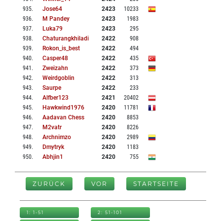
935
.
Jose64
2423
10233
936
.
M Pandey
2423
1983
937
.
Luka79
2423
295
938
.
Chaturangkhiladi
2422
908
939
.
Rokon_is_best
2422
494
940
.
Casper48
2422
435
941
.
Zweizahn
2422
373
942
.
Weirdgoblin
2422
313
943
.
Saurpe
2422
233
944
.
Alfber123
2421
20402
945
.
Hawkwind1976
2420
11781
946
.
Aadavan Chess
2420
8853
947
.
M2vatr
2420
8226
948
.
Archnimzo
2420
2989
949
.
Dmytryk
2420
1183
950
.
Abhjin1
2420
755
ZURÜCK
VOR
STARTSEITE
1: 1-51
2: 51-101