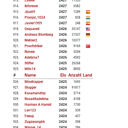
913
.
Libelle
2427
11555
914
.
Ibforever
2427
6582
915
.
Jjca69
2427
1289
916
.
Pranjal_1024
2427
828
917
.
Javier1959
2427
248
918
.
Gsquared
2426
35147
919
.
Andreas Blomberg
2426
21537
920
.
Mehler2
2426
10377
921
.
Proofstriker
2426
9169
922
.
Runew
2426
5204
923
.
Adelyna7
2426
4592
924
.
Stifter
2425
26268
925
.
Milo14
2425
8850
#
Name
Elo
Anzahl
Land
926
.
Micetrapper
2425
1693
927
.
Slugger
2424
91817
928
.
Kasamandlxy
2424
5714
929
.
Rosaditadelima
2424
4108
930
.
Harman A Hamid
2424
1730
931
.
Lev123
2424
539
932
.
Feeup
2424
437
933
.
Zugzwang66
2424
398
934
.
Winner_14
2424
286