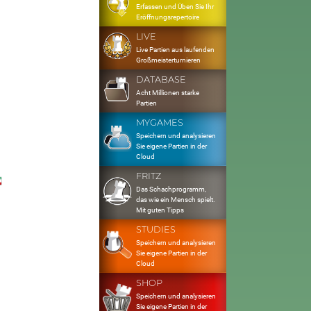
Erfassen und Üben Sie Ihr
Eröffnungsrepertoire
LIVE
Live Partien aus laufenden
Großmeisterturnieren
DATABASE
Acht Millionen starke
Partien
MYGAMES
Speichern und analysieren
Sie eigene Partien in der
Cloud
FRITZ
Das Schachprogramm,
das wie ein Mensch spielt.
Mit guten Tipps
STUDIES
Speichern und analysieren
Sie eigene Partien in der
Cloud
SHOP
Speichern und analysieren
Sie eigene Partien in der