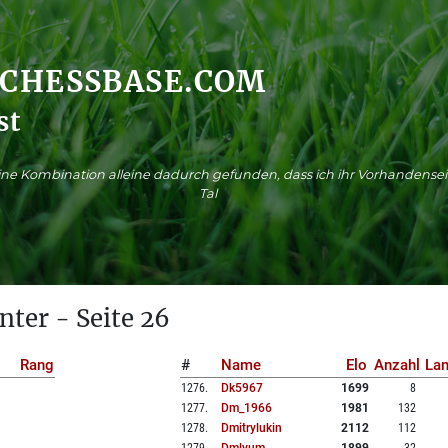
.CHESSBASE.COM
st
ne Kombination alleine dadurch gefunden, dass ich ihr Vorhandensei
Tal
nter - Seite 26
Rang
#
Name
Elo
Anzahl
La
1276
.
Dk5967
1699
8
1277
.
Dm_1966
1981
132
1278
.
Dmitrylukin
2112
112