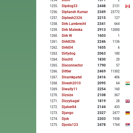
1254
.
Dionl
1571
2
1255
.
Dipdog33
2448
2131
1256
.
Diptansh Kumar
2349
23772
1257
.
Diptesh2326
2215
127
1258
.
Dirk Lambrecht
2341
664
1259
.
Dirk Maleska
2913
12000
1260
.
Dirk W
1603
1
1261
.
Dirk82th
2246
1136
1262
.
Dirki04
1655
6
1263
.
Dirtydog
2063
180
1264
.
Dischtl
1830
20
1265
.
Disconnector
1790
57
1266
.
Dittler
2469
11302
1267
.
Divamkpatel
2416
406
1268
.
Divesh2010
2095
64
1269
.
Diwally11
2254
160
1270
.
Dizsize
2108
367
1271
.
Dizzybagel
1819
28
1272
.
Djaber84
2144
433
1273
.
Django
2327
2477
1274
.
Djok
2203
1938
1275
.
Djosla123
2478
1764