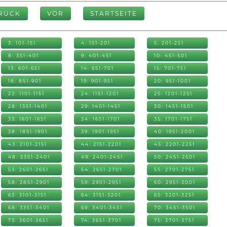
RÜCK
VOR
STARTSEITE
3: 101-151
4: 151-201
5: 201-251
8: 351-401
9: 401-451
10: 451-501
13: 601-651
14: 651-701
15: 701-751
18: 851-901
19: 901-951
20: 951-1001
23: 1101-1151
24: 1151-1201
25: 1201-1251
28: 1351-1401
29: 1401-1451
30: 1451-1501
33: 1601-1651
34: 1651-1701
35: 1701-1751
38: 1851-1901
39: 1901-1951
40: 1951-2001
43: 2101-2151
44: 2151-2201
45: 2201-2251
48: 2351-2401
49: 2401-2451
50: 2451-2501
53: 2601-2651
54: 2651-2701
55: 2701-2751
58: 2851-2901
59: 2901-2951
60: 2951-3001
63: 3101-3151
64: 3151-3201
65: 3201-3251
68: 3351-3401
69: 3401-3451
70: 3451-3501
73: 3601-3651
74: 3651-3701
75: 3701-3751