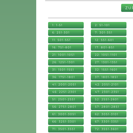
ZU
1: 1-51
2: 51-101
6: 251-301
7: 301-351
11: 501-551
12: 551-601
16: 751-801
17: 801-851
21: 1001-1051
22: 1051-1101
26: 1251-1301
27: 1301-1351
31: 1501-1551
32: 1551-1601
36: 1751-1801
37: 1801-1851
41: 2001-2051
42: 2051-2101
46: 2251-2301
47: 2301-2351
51: 2501-2551
52: 2551-2601
56: 2751-2801
57: 2801-2851
61: 3001-3051
62: 3051-3101
66: 3251-3301
67: 3301-3351
71: 3501-3551
72: 3551-3601