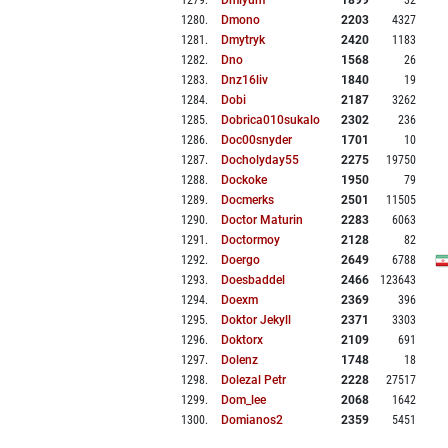
1279
.
Dmlyum
1899
32
1280
.
Dmono
2203
4327
1281
.
Dmytryk
2420
1183
1282
.
Dno
1568
26
1283
.
Dnz16liv
1840
19
1284
.
Dobi
2187
3262
1285
.
Dobrica010sukalo
2302
236
1286
.
Doc00snyder
1701
10
1287
.
Docholyday55
2275
19750
1288
.
Dockoke
1950
79
1289
.
Docmerks
2501
11505
1290
.
Doctor Maturin
2283
6063
1291
.
Doctormoy
2128
82
1292
.
Doergo
2649
6788
1293
.
Doesbaddel
2466
123643
1294
.
Doexm
2369
396
1295
.
Doktor Jekyll
2371
3303
1296
.
Doktorx
2109
691
1297
.
Dolenz
1748
18
1298
.
Dolezal Petr
2228
27517
1299
.
Dom_lee
2068
1642
1300
.
Domianos2
2359
5451