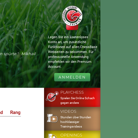
Legen Sie ein kostenloses
Konto an, um zusätzliche
Funktionen auf allen ChessBase
Webseiten zu bekommen. Für
n spürte." Mikhail
professionelle Anwendung
empfehlen wir den Premium
Account.
ANMELDEN
PLAYCHESS
Spielen Sie Online Schach
gegen andere
VIDEOS
nd
Rang
Stunden über Stunden
hochklassiger
Trainingsvideos
OPENINGS