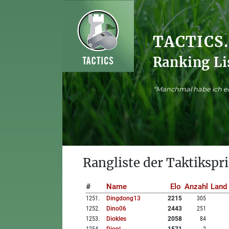
TACTICS
Ranking Li
"Manchmal habe ich ei
Rangliste der Taktikspri
#
Name
Elo
Anzahl
Land
1251
.
Dingdong13
2215
305
1252
.
Dino06
2443
251
1253
.
Diokles
2058
84