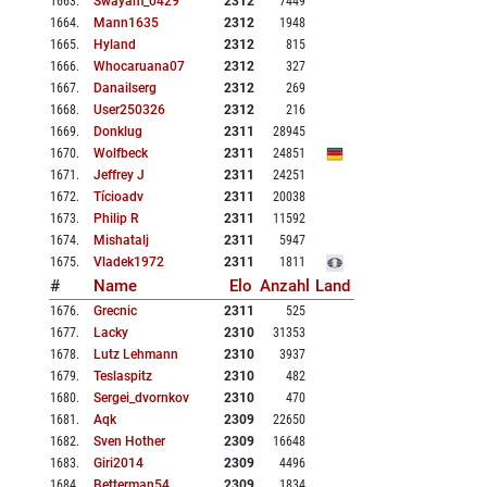
1663
.
Swayam_0429
2312
7449
1664
.
Mann1635
2312
1948
1665
.
Hyland
2312
815
1666
.
Whocaruana07
2312
327
1667
.
Danailserg
2312
269
1668
.
User250326
2312
216
1669
.
Donklug
2311
28945
1670
.
Wolfbeck
2311
24851
1671
.
Jeffrey J
2311
24251
1672
.
Tícioadv
2311
20038
1673
.
Philip R
2311
11592
1674
.
Mishatalj
2311
5947
1675
.
Vladek1972
2311
1811
#
Name
Elo
Anzahl
Land
1676
.
Grecnic
2311
525
1677
.
Lacky
2310
31353
1678
.
Lutz Lehmann
2310
3937
1679
.
Teslaspitz
2310
482
1680
.
Sergei_dvornkov
2310
470
1681
.
Aqk
2309
22650
1682
.
Sven Hother
2309
16648
1683
.
Giri2014
2309
4496
1684
.
Betterman54
2309
1834