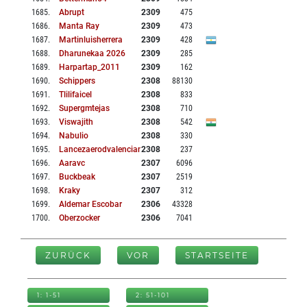
1685
.
Abrupt
2309
475
1686
.
Manta Ray
2309
473
1687
.
Martinluisherrera
2309
428
1688
.
Dharunekaa 2026
2309
285
1689
.
Harpartap_2011
2309
162
1690
.
Schippers
2308
88130
1691
.
Tlilifaicel
2308
833
1692
.
Supergmtejas
2308
710
1693
.
Viswajith
2308
542
1694
.
Nabulio
2308
330
1695
.
Lancezaerodvalenciano
2308
237
1696
.
Aaravc
2307
6096
1697
.
Buckbeak
2307
2519
1698
.
Kraky
2307
312
1699
.
Aldemar Escobar
2306
43328
1700
.
Oberzocker
2306
7041
ZURÜCK
VOR
STARTSEITE
1: 1-51
2: 51-101