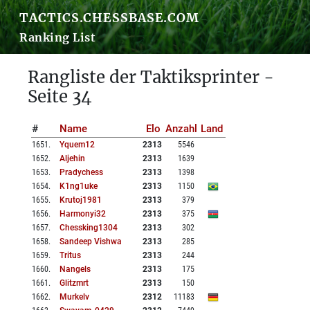
TACTICS.CHESSBASE.COM
Ranking List
Rangliste der Taktiksprinter -
Seite 34
#
Name
Elo
Anzahl
Land
1651
.
Yquem12
2313
5546
1652
.
Aljehin
2313
1639
1653
.
Pradychess
2313
1398
1654
.
K1ng1uke
2313
1150
1655
.
Krutoj1981
2313
379
1656
.
Harmonyi32
2313
375
1657
.
Chessking1304
2313
302
1658
.
Sandeep Vishwa
2313
285
1659
.
Tritus
2313
244
1660
.
Nangels
2313
175
1661
.
Glitzmrt
2313
150
1662
.
Murkelv
2312
11183