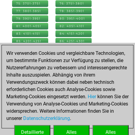
75: 3701-3751
76: 3751-3801
77: 3801-3851
78: 3851-3901
79: 3901-3951
80: 3951-4001
81: 4001-4051
82: 4051-4101
83: 4101-4151
84: 4151-4201
85: 4201-4251
86: 4251-4301
87: 4301-4351
88: 4351-4401
Wir verwenden Cookies und vergleichbare Technologien,
89: 4401-4451
90: 4451-4501
um bestimmte Funktionen zur Verfügung zu stellen, die
91: 4501-4551
92: 4551-4601
Nutzererfahrungen zu verbessern und interessengerechte
93: 4601-4651
94: 4651-4701
Inhalte auszuspielen. Abhängig von ihrem
95: 4701-4751
96: 4751-4801
Verwendungszweck können dabei neben technisch
97: 4801-4851
98: 4851-4901
erforderlichen Cookies auch Analyse-Cookies sowie
99: 4901-4951
100: 4951-5001
Marketing-Cookies eingesetzt werden.
Hier
können Sie der
101: 5001-5051
102: 5051-5101
Verwendung von Analyse-Cookies und Marketing-Cookies
103: 5101-5151
104: 5151-5201
widersprechen. Weitere Informationen finden Sie in
105: 5201-5251
106: 5251-5301
unserer
Datenschutzerklärung
.
107: 5301-5351
108: 5351-5401
Detaillierte
Alles
Alles
109: 5401-5401