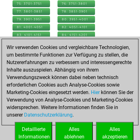
75: 3701-3751
76: 3751-3801
77: 3801-3851
78: 3851-3901
79: 3901-3951
80: 3951-4001
81: 4001-4051
82: 4051-4101
83: 4101-4151
84: 4151-4201
85: 4201-4251
86: 4251-4301
Wir verwenden Cookies und vergleichbare Technologien,
87: 4301-4351
88: 4351-4401
um bestimmte Funktionen zur Verfügung zu stellen, die
89: 4401-4451
90: 4451-4501
Nutzererfahrungen zu verbessern und interessengerechte
91: 4501-4551
92: 4551-4601
Inhalte auszuspielen. Abhängig von ihrem
93: 4601-4651
94: 4651-4701
Verwendungszweck können dabei neben technisch
95: 4701-4751
96: 4751-4801
erforderlichen Cookies auch Analyse-Cookies sowie
97: 4801-4851
98: 4851-4901
Marketing-Cookies eingesetzt werden.
Hier
können Sie der
99: 4901-4951
100: 4951-5001
Verwendung von Analyse-Cookies und Marketing-Cookies
101: 5001-5051
102: 5051-5101
widersprechen. Weitere Informationen finden Sie in
103: 5101-5151
104: 5151-5201
unserer
Datenschutzerklärung
.
105: 5201-5251
106: 5251-5301
Detaillierte
Alles
Alles
107: 5301-5351
108: 5351-5368
Informationen
ablehnen
akzeptieren