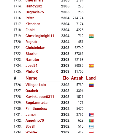
1713
.
Chessmary
2305
2184
1714
.
Handy2k2
2305
270
1715
.
Degracia75
2305
236
1716
.
Péter
2304
274174
1717
.
Kiebchen
2304
7174
1718
.
Fablel
2304
4226
1719
.
Chessingknight11
2304
719
1720
.
Regrub
2304
451
1721
.
Chrisbrinker
2303
62740
1722
.
Bluelion
2303
37366
1723
.
Narrator
2303
22168
1724
.
Jose54
2303
20885
1725
.
Philip R
2303
11750
#
Name
Elo
Anzahl
Land
1726
.
Villegas Luis
2303
5780
1727
.
Ouaheb
2303
3304
1728
.
Kavinkapoor0311
2303
1521
1729
.
Bogdanmadan
2303
171
1730
.
Finnthunderx
2302
5470
1731
.
Jampi
2302
2796
1732
.
Angelino70
2302
623
1733
.
Spysfi
2302
510
1734
.
Woijtek
2302
437