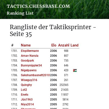
TACTICS.CHESSBASE.COM
Ranking List
Rangliste der Taktiksprinter -
Seite 35
#
Name
Elo
Anzahl
Land
1701
.
Elopillermann
2306
988
1702
.
Arnav Narula
2306
807
1703
.
Goodpark
2306
735
1704
.
Bunnynippler34
2306
646
1705
.
Nigelpawns
2306
420
1706
.
Sakshambasnett2010
2306
371
1707
.
Wiseguy316
2306
261
1708
.
Quinghy
2305
252565
1709
.
Lot2
2305
21435
1710
.
Enets
2305
11857
1711
.
Jüs1963
2305
5814
1712
.
Niya2014
2305
2792