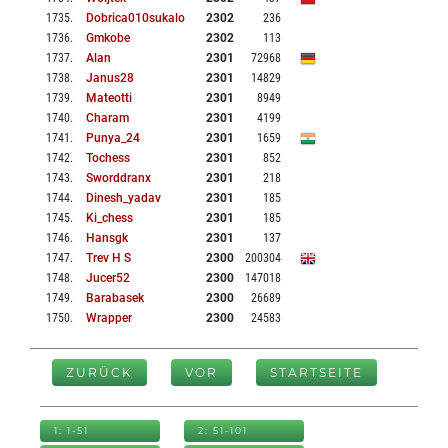
1735
.
Dobrica010sukalo
2302
236
1736
.
Gmkobe
2302
113
1737
.
Alan
2301
72968
1738
.
Janus28
2301
14829
1739
.
Mateotti
2301
8949
1740
.
Charam
2301
4199
1741
.
Punya_24
2301
1659
1742
.
Tochess
2301
852
1743
.
Sworddranx
2301
218
1744
.
Dinesh_yadav
2301
185
1745
.
Ki_chess
2301
185
1746
.
Hansgk
2301
137
1747
.
Trev H S
2300
200304
1748
.
Jucer52
2300
147018
1749
.
Barabasek
2300
26689
1750
.
Wrapper
2300
24583
ZURÜCK
VOR
STARTSEITE
1: 1-51
2: 51-101