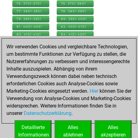
75: 3701-3751
76: 3751-3801
77: 3801-3851
78: 3851-3901
79: 3901-3951
80: 3951-4001
81: 4001-4051
82: 4051-4101
83: 4101-4151
84: 4151-4201
85: 4201-4251
86: 4251-4301
Wir verwenden Cookies und vergleichbare Technologien,
87: 4301-4351
88: 4351-4401
um bestimmte Funktionen zur Verfügung zu stellen, die
89: 4401-4451
90: 4451-4501
Nutzererfahrungen zu verbessern und interessengerechte
91: 4501-4551
92: 4551-4601
Inhalte auszuspielen. Abhängig von ihrem
93: 4601-4651
94: 4651-4701
Verwendungszweck können dabei neben technisch
95: 4701-4751
96: 4751-4801
erforderlichen Cookies auch Analyse-Cookies sowie
97: 4801-4851
98: 4851-4901
Marketing-Cookies eingesetzt werden.
Hier
können Sie der
99: 4901-4951
100: 4951-5001
Verwendung von Analyse-Cookies und Marketing-Cookies
101: 5001-5051
102: 5051-5101
widersprechen. Weitere Informationen finden Sie in
103: 5101-5151
104: 5151-5201
unserer
Datenschutzerklärung
.
105: 5201-5251
106: 5251-5301
Detaillierte
Alles
Alles
107: 5301-5320
Informationen
ablehnen
akzeptieren