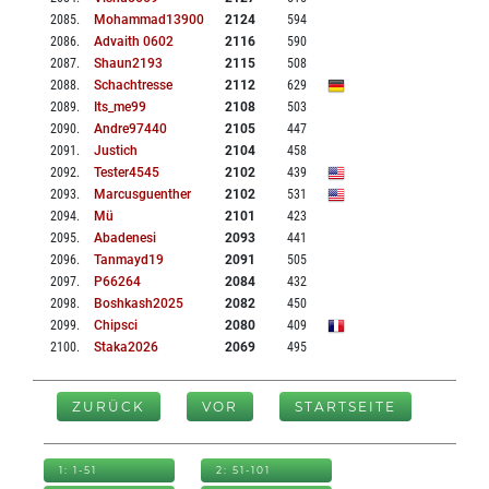
2085
.
Mohammad13900
2124
594
2086
.
Advaith 0602
2116
590
2087
.
Shaun2193
2115
508
2088
.
Schachtresse
2112
629
2089
.
Its_me99
2108
503
2090
.
Andre97440
2105
447
2091
.
Justich
2104
458
2092
.
Tester4545
2102
439
2093
.
Marcusguenther
2102
531
2094
.
Mü
2101
423
2095
.
Abadenesi
2093
441
2096
.
Tanmayd19
2091
505
2097
.
P66264
2084
432
2098
.
Boshkash2025
2082
450
2099
.
Chipsci
2080
409
2100
.
Staka2026
2069
495
ZURÜCK
VOR
STARTSEITE
1: 1-51
2: 51-101