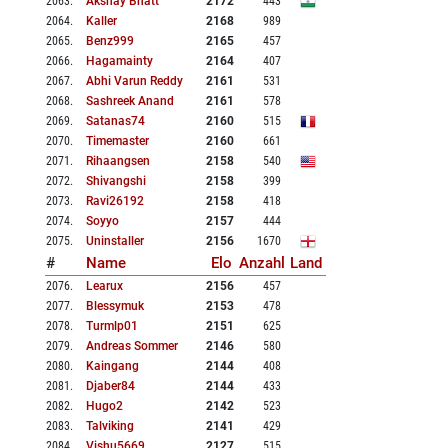
2063
.
Akshay Bhatt
2172
443
2064
.
Kaller
2168
989
2065
.
Benz999
2165
457
2066
.
Hagamainty
2164
407
2067
.
Abhi Varun Reddy
2161
531
2068
.
Sashreek Anand
2161
578
2069
.
Satanas74
2160
515
2070
.
Timemaster
2160
661
2071
.
Rihaangsen
2158
540
2072
.
Shivangshi
2158
399
2073
.
Ravi26192
2158
418
2074
.
Soyyo
2157
444
2075
.
Uninstaller
2156
1670
#
Name
Elo
Anzahl
Land
2076
.
Learux
2156
457
2077
.
Blessymuk
2153
478
2078
.
Turmlp01
2151
625
2079
.
Andreas Sommer
2146
580
2080
.
Kaingang
2144
408
2081
.
Djaber84
2144
433
2082
.
Hugo2
2142
523
2083
.
Talviking
2141
429
2084
.
Vishu5669
2127
515