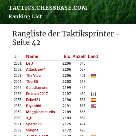
TACTICS.CHESSBASE.COM
Ranking List
Rangliste der Taktiksprinter -
Seite 42
#
Name
Elo
Anzahl
Land
2051
.
Le J
2206
545
2052
.
Attacknow1
2206
527
2053
.
The Viper
2206
401
2054
.
Thor85
2203
517
2055
.
Claudiochess
2199
445
2056
.
Emmasr2017
2197
480
2057
.
Eckert21
2196
586
2058
.
Bryantdd
2191
517
2059
.
Maggikochstudio
2189
566
2060
.
X_l
2183
552
2061
.
Sparsh17
2175
494
2062
.
Sialgna
2172
423