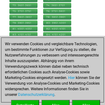
73: 3601-3651
74: 3651-3701
75: 3701-3751
76: 3751-3801
77: 3801-3851
78: 3851-3901
79: 3901-3951
80: 3951-4001
81: 4001-4051
82: 4051-4101
83: 4101-4151
84: 4151-4201
85: 4201-4251
86: 4251-4301
Wir verwenden Cookies und vergleichbare Technologien,
87: 4301-4351
88: 4351-4401
um bestimmte Funktionen zur Verfügung zu stellen, die
89: 4401-4451
90: 4451-4501
Nutzererfahrungen zu verbessern und interessengerechte
91: 4501-4551
92: 4551-4601
Inhalte auszuspielen. Abhängig von ihrem
93: 4601-4651
94: 4651-4701
Verwendungszweck können dabei neben technisch
95: 4701-4751
96: 4751-4801
erforderlichen Cookies auch Analyse-Cookies sowie
97: 4801-4851
98: 4851-4901
Marketing-Cookies eingesetzt werden.
Hier
können Sie der
99: 4901-4951
100: 4951-5001
Verwendung von Analyse-Cookies und Marketing-Cookies
101: 5001-5051
102: 5051-5101
widersprechen. Weitere Informationen finden Sie in
103: 5101-5151
104: 5151-5201
unserer
Datenschutzerklärung
.
105: 5201-5251
106: 5251-5301
107: 5301-5324