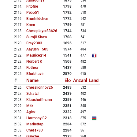
2113
.
Aaraddhya
1873
534
2114
.
Fitofire
1798
470
2115
.
Pebo51
1792
518
2116
.
Brunhildchen
1772
542
2117
.
Kmm
1759
581
2118
.
Chessplayer83626
1744
534
2119
.
Surojit Shaw
1708
541
2120
.
Eray2303
1695
517
2121
.
Aayush 1505
1574
404
2122
.
Mauriceg14
1541
477
2123
.
Norbert K
1508
482
2124
.
Rothea
1437
580
2125
.
Bforbhavin
2570
615
#
Name
Elo
Anzahl
Land
2126
.
Chesslionnov26
2483
532
2127
.
Schatzl
2439
402
2128
.
Klaushoffmann
2359
446
2129
.
Mkk
2351
345
2130
.
Aglez
2322
497
2131
.
Harmonyi32
2313
375
2132
.
Marilettap
2284
372
2133
.
Chess789
2284
361
2134
.
Guache
2273
360