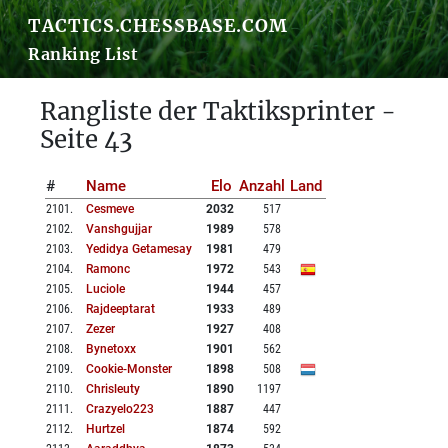
TACTICS.CHESSBASE.COM
Ranking List
Rangliste der Taktiksprinter -
Seite 43
#
Name
Elo
Anzahl
Land
2101
.
Cesmeve
2032
517
2102
.
Vanshgujjar
1989
578
2103
.
Yedidya Getamesay
1981
479
2104
.
Ramonc
1972
543
2105
.
Luciole
1944
457
2106
.
Rajdeeptarat
1933
489
2107
.
Zezer
1927
408
2108
.
Bynetoxx
1901
562
2109
.
Cookie-Monster
1898
508
2110
.
Chrisleuty
1890
1197
2111
.
Crazyelo223
1887
447
2112
.
Hurtzel
1874
592