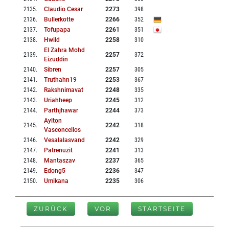
2135
.
Claudio Cesar
2273
398
2136
.
Bullerkotte
2266
352
2137
.
Tofupapa
2261
351
2138
.
Hwild
2258
310
El Zahra Mohd
2139
.
2257
372
Eizuddin
2140
.
Sibren
2257
305
2141
.
Truthahn19
2253
367
2142
.
Rakshnimavat
2248
335
2143
.
Uriahheep
2245
312
2144
.
Parthjhawar
2244
373
Aylton
2145
.
2242
318
Vasconcellos
2146
.
Vesalalasvand
2242
329
2147
.
Patrenuzit
2241
313
2148
.
Mantaszav
2237
365
2149
.
Edong5
2236
347
2150
.
Umikana
2235
306
ZURÜCK
VOR
STARTSEITE