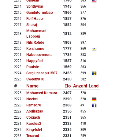
2213
.
Garledit
1946
343
2214
.
Sprithviraj
1943
366
2215
.
Gambito_milcao
1866
377
2216
.
Rolf Hauer
1857
376
2217
.
Shuraj
1852
304
Mohammad
2218
.
1812
389
Labbouj
2219
.
Nils Rohde
1808
397
2220
.
Kershanne
1777
369
2221
.
Nabuccoverona
1735
353
2222
.
Happyfeet
1587
316
2223
.
Paulste
1569
363
2224
.
Sergiucasapu1507
2455
599
2225
.
Sweety010
2430
582
#
Name
Elo
Anzahl
Land
2226
.
Mohamed Kamara
2407
520
2227
.
Nockel
2390
620
2228
.
Remsc78
2368
491
2229
.
Abdirazak
2356
455
2230
.
Coigach
2351
365
2231
.
Karolus2
2338
410
2232
.
King4ch4
2335
309
2233
.
Tescrod
2331
259