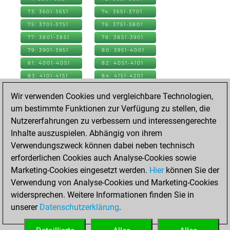
73: 3601-3651
74: 3651-3701
75: 3701-3751
76: 3751-3801
77: 3801-3851
78: 3851-3901
79: 3901-3951
80: 3951-4001
81: 4001-4051
82: 4051-4101
83: 4101-4151
84: 4151-4201
85: 4201-4251
86: 4251-4301
Wir verwenden Cookies und vergleichbare Technologien,
87: 4301-4351
88: 4351-4401
um bestimmte Funktionen zur Verfügung zu stellen, die
89: 4401-4451
90: 4451-4501
Nutzererfahrungen zu verbessern und interessengerechte
91: 4501-4551
92: 4551-4601
Inhalte auszuspielen. Abhängig von ihrem
93: 4601-4651
94: 4651-4701
Verwendungszweck können dabei neben technisch
95: 4701-4751
96: 4751-4801
erforderlichen Cookies auch Analyse-Cookies sowie
97: 4801-4851
98: 4851-4901
Marketing-Cookies eingesetzt werden.
Hier
können Sie der
99: 4901-4951
100: 4951-5001
Verwendung von Analyse-Cookies und Marketing-Cookies
101: 5001-5051
102: 5051-5101
widersprechen. Weitere Informationen finden Sie in
103: 5101-5151
104: 5151-5201
unserer
Datenschutzerklärung
.
105: 5201-5251
106: 5251-5301
107: 5301-5305