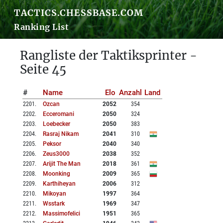
TACTICS.CHESSBASE.COM
Ranking List
Rangliste der Taktiksprinter -
Seite 45
#
Name
Elo
Anzahl
Land
2201
.
Ozcan
2052
354
2202
.
Ecceromani
2050
324
2203
.
Loebecker
2050
383
2204
.
Rasraj Nikam
2041
310
2205
.
Peksor
2040
340
2206
.
Zeus3000
2038
352
2207
.
Arijit The Man
2018
361
2208
.
Moonking
2009
365
2209
.
Karthiheyan
2006
312
2210
.
Mikoyan
1997
364
2211
.
Wsstark
1969
347
2212
.
Massimofelici
1951
365