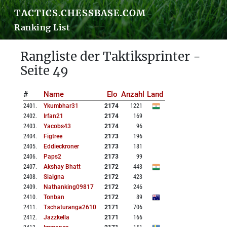
TACTICS.CHESSBASE.COM
Ranking List
Rangliste der Taktiksprinter -
Seite 49
#
Name
Elo
Anzahl
Land
2401
.
Ykumbhar31
2174
1221
2402
.
Irfan21
2174
169
2403
.
Yacobs43
2174
96
2404
.
Figtree
2173
196
2405
.
Eddieckroner
2173
181
2406
.
Paps2
2173
99
2407
.
Akshay Bhatt
2172
443
2408
.
Sialgna
2172
423
2409
.
Nathanking09817
2172
246
2410
.
Tonban
2172
89
2411
.
Tschaturanga2610
2171
706
2412
.
Jazzkella
2171
166