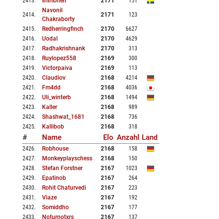
2413
.
Immonen
2171
151
Navonil
2414
.
2171
123
Chakraborty
2415
.
Redherringfinch
2170
6627
2416
.
Uodal
2170
4629
2417
.
Radhakrishnank
2170
313
2418
.
Ruylopez558
2169
300
2419
.
Victorpaiva
2169
113
2420
.
Claudiov
2168
4214
2421
.
Fm4dd
2168
4036
2422
.
Uli_winterb
2168
1494
2423
.
Kaller
2168
989
2424
.
Shashwat_1681
2168
736
2425
.
Kallibob
2168
318
#
Name
Elo
Anzahl
Land
2426
.
Robhouse
2168
158
2427
.
Monkeyplayschess
2168
150
2428
.
Stefan Forstner
2167
1023
2429
.
Epatinob
2167
264
2430
.
Rohit Chaturvedi
2167
223
2431
.
Viaze
2167
192
2432
.
Somiddho
2167
177
2433
.
Noturnotxrs
2167
137