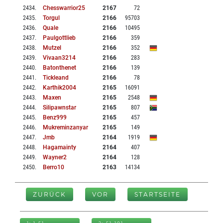
2434
.
Chesswarrior25
2167
72
2435
.
Torgul
2166
95703
2436
.
Quale
2166
10495
2437
.
Paulgottlieb
2166
359
2438
.
Mutzel
2166
352
2439
.
Vivaan3214
2166
283
2440
.
Batonthenet
2166
139
2441
.
Tickleand
2166
78
2442
.
Karthik2004
2165
16091
2443
.
Maxen
2165
2548
2444
.
Silipawnstar
2165
807
2445
.
Benz999
2165
457
2446
.
Mukreminzanyar
2165
149
2447
.
Jmb
2164
1919
2448
.
Hagamainty
2164
407
2449
.
Wayner2
2164
128
2450
.
Berro10
2163
14134
ZURÜCK
VOR
STARTSEITE