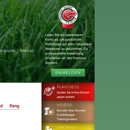
Legen Sie ein kostenloses
Konto an, um zusätzliche
Funktionen auf allen ChessBase
Webseiten zu bekommen. Für
n spürte." Mikhail
professionelle Anwendung
empfehlen wir den Premium
Account.
ANMELDEN
PLAYCHESS
Spielen Sie Online Schach
gegen andere
VIDEOS
nd
Rang
Stunden über Stunden
hochklassiger
Trainingsvideos
OPENINGS