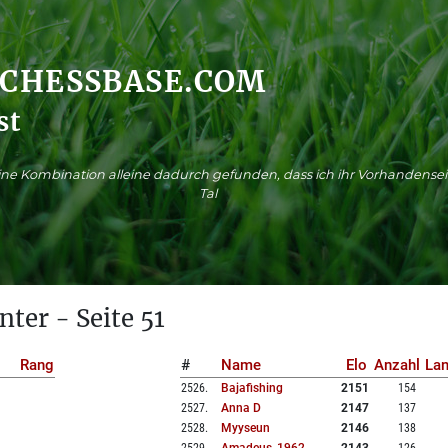
.CHESSBASE.COM
st
ne Kombination alleine dadurch gefunden, dass ich ihr Vorhandensei
Tal
nter - Seite 51
Rang
#
Name
Elo
Anzahl
La
2526
.
Bajafishing
2151
154
2527
.
Anna D
2147
137
2528
.
Myyseun
2146
138