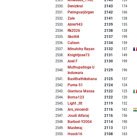
2529
.
Amadeus_1962
2143
126
2530
.
Denizkral
2143
174
2531
.
Peringvarjörgen
2142
166
2532
.
Zale
2141
128
2533
.
Almir943
2139
155
2534
.
Rk2026
2138
128
2535
.
Skot68
2137
199
2536
.
Catson
2134
159
2537
.
Minatchy Rayan
2132
137
2538
.
Knightjose73
2131
149
2539
.
Axel F
2130
199
Muthupatinge U
2540
.
2129
196
Induwara
2541
.
Basithathikshana
2125
157
2542
.
Puma-51
2124
124
2543
.
Gianluca Massa
2122
125
2544
.
Borna123
2122
120
2545
.
Light _ttt
2119
132
2546
.
Ars_vincendi
2116
162
2547
.
Joudi Alfaraj
2116
156
2548
.
Barbod-Y2004
2114
190
2549
.
Masteraj
2113
121
2550
.
Hsscb16
2108
163