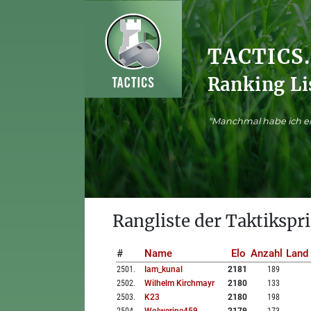
TACTICS
Ranking Li
"Manchmal habe ich ei
Rangliste der Taktikspri
#
Name
Elo
Anzahl
Land
2501
.
Iam_kunal
2181
189
2502
.
Wilhelm Kirchmayr
2180
133
2503
.
K23
2180
198