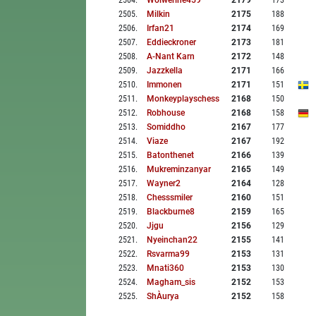
2504
.
Wolwerine459
2179
173
2505
.
Milkin
2175
188
2506
.
Irfan21
2174
169
2507
.
Eddieckroner
2173
181
2508
.
A-Nant Karn
2172
148
2509
.
Jazzkella
2171
166
2510
.
Immonen
2171
151
2511
.
Monkeyplayschess
2168
150
2512
.
Robhouse
2168
158
2513
.
Somiddho
2167
177
2514
.
Viaze
2167
192
2515
.
Batonthenet
2166
139
2516
.
Mukreminzanyar
2165
149
2517
.
Wayner2
2164
128
2518
.
Chesssmiler
2160
151
2519
.
Blackburne8
2159
165
2520
.
Jjgu
2156
129
2521
.
Nyeinchan22
2155
141
2522
.
Rsvarma99
2153
131
2523
.
Mnati360
2153
130
2524
.
Magham_sis
2152
153
2525
.
ShÀurya
2152
158