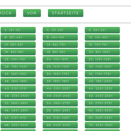
RÜCK
VOR
STARTSEITE
3: 101-151
4: 151-201
5: 201-251
8: 351-401
9: 401-451
10: 451-501
13: 601-651
14: 651-701
15: 701-751
18: 851-901
19: 901-951
20: 951-1001
23: 1101-1151
24: 1151-1201
25: 1201-1251
28: 1351-1401
29: 1401-1451
30: 1451-1501
33: 1601-1651
34: 1651-1701
35: 1701-1751
38: 1851-1901
39: 1901-1951
40: 1951-2001
43: 2101-2151
44: 2151-2201
45: 2201-2251
48: 2351-2401
49: 2401-2451
50: 2451-2501
53: 2601-2651
54: 2651-2701
55: 2701-2751
58: 2851-2901
59: 2901-2951
60: 2951-3001
63: 3101-3151
64: 3151-3201
65: 3201-3251
68: 3351-3401
69: 3401-3451
70: 3451-3501