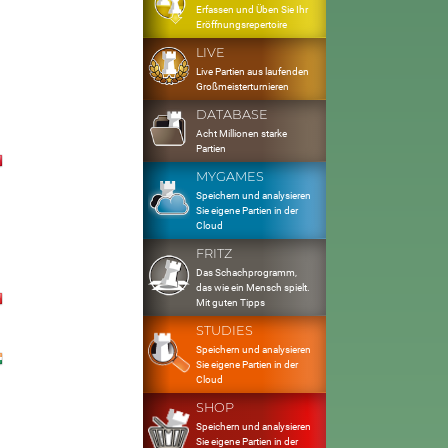
Erfassen und Üben Sie Ihr
Eröffnungsrepertoire
LIVE
Live Partien aus laufenden
Großmeisterturnieren
DATABASE
Acht Millionen starke
Partien
MYGAMES
Speichern und analysieren
Sie eigene Partien in der
Cloud
FRITZ
Das Schachprogramm,
das wie ein Mensch spielt.
Mit guten Tipps
STUDIES
Speichern und analysieren
Sie eigene Partien in der
Cloud
SHOP
Speichern und analysieren
Sie eigene Partien in der