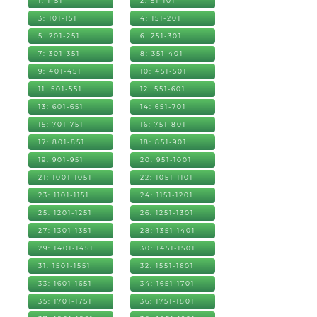
1: 1-51
2: 51-101
3: 101-151
4: 151-201
5: 201-251
6: 251-301
7: 301-351
8: 351-401
9: 401-451
10: 451-501
11: 501-551
12: 551-601
13: 601-651
14: 651-701
15: 701-751
16: 751-801
17: 801-851
18: 851-901
19: 901-951
20: 951-1001
21: 1001-1051
22: 1051-1101
23: 1101-1151
24: 1151-1201
25: 1201-1251
26: 1251-1301
27: 1301-1351
28: 1351-1401
29: 1401-1451
30: 1451-1501
31: 1501-1551
32: 1551-1601
33: 1601-1651
34: 1651-1701
35: 1701-1751
36: 1751-1801