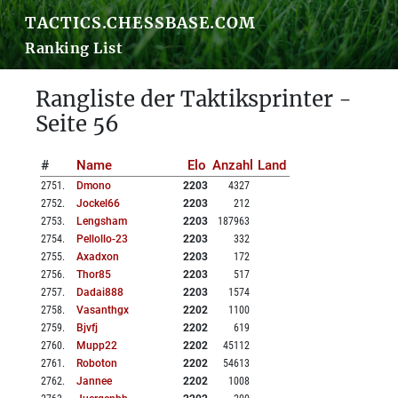
TACTICS.CHESSBASE.COM
Ranking List
Rangliste der Taktiksprinter -
Seite 56
#
Name
Elo
Anzahl
Land
2751
.
Dmono
2203
4327
2752
.
Jockel66
2203
212
2753
.
Lengsham
2203
187963
2754
.
Pellollo-23
2203
332
2755
.
Axadxon
2203
172
2756
.
Thor85
2203
517
2757
.
Dadai888
2203
1574
2758
.
Vasanthgx
2202
1100
2759
.
Bjvfj
2202
619
2760
.
Mupp22
2202
45112
2761
.
Roboton
2202
54613
2762
.
Jannee
2202
1008