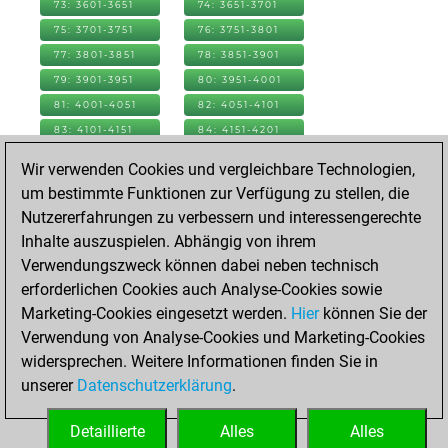
73: 3601-3651
74: 3651-3701
75: 3701-3751
76: 3751-3801
77: 3801-3851
78: 3851-3901
79: 3901-3951
80: 3951-4001
81: 4001-4051
82: 4051-4101
83: 4101-4151
84: 4151-4201
85: 4201-4251
86: 4251-4301
Wir verwenden Cookies und vergleichbare Technologien,
87: 4301-4351
88: 4351-4401
um bestimmte Funktionen zur Verfügung zu stellen, die
89: 4401-4451
90: 4451-4501
Nutzererfahrungen zu verbessern und interessengerechte
91: 4501-4551
92: 4551-4601
Inhalte auszuspielen. Abhängig von ihrem
93: 4601-4651
94: 4651-4701
Verwendungszweck können dabei neben technisch
95: 4701-4751
96: 4751-4801
erforderlichen Cookies auch Analyse-Cookies sowie
97: 4801-4851
98: 4851-4901
Marketing-Cookies eingesetzt werden.
Hier
können Sie der
99: 4901-4951
100: 4951-5001
Verwendung von Analyse-Cookies und Marketing-Cookies
101: 5001-5051
102: 5051-5101
widersprechen. Weitere Informationen finden Sie in
103: 5101-5151
104: 5151-5201
unserer
Datenschutzerklärung
.
105: 5201-5251
106: 5251-5301
Detaillierte
Alles
Alles
107: 5301-5351
108: 5351-5386