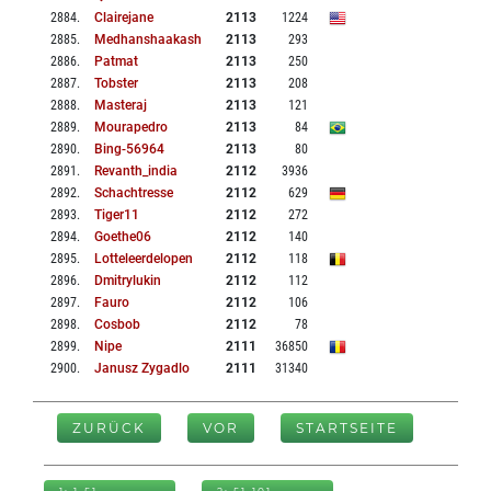
2884
.
Clairejane
2113
1224
2885
.
Medhanshaakash
2113
293
2886
.
Patmat
2113
250
2887
.
Tobster
2113
208
2888
.
Masteraj
2113
121
2889
.
Mourapedro
2113
84
2890
.
Bing-56964
2113
80
2891
.
Revanth_india
2112
3936
2892
.
Schachtresse
2112
629
2893
.
Tiger11
2112
272
2894
.
Goethe06
2112
140
2895
.
Lotteleerdelopen
2112
118
2896
.
Dmitrylukin
2112
112
2897
.
Fauro
2112
106
2898
.
Cosbob
2112
78
2899
.
Nipe
2111
36850
2900
.
Janusz Zygadlo
2111
31340
ZURÜCK
VOR
STARTSEITE