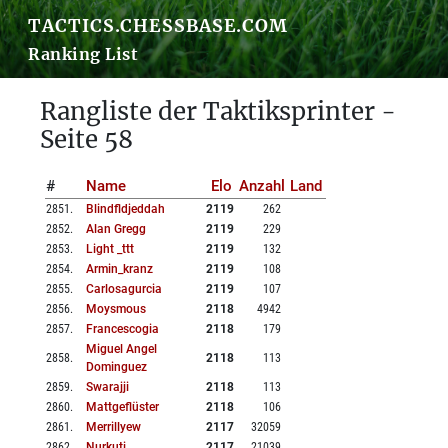
TACTICS.CHESSBASE.COM
Ranking List
Rangliste der Taktiksprinter -
Seite 58
#
Name
Elo
Anzahl
Land
2851
.
Blindfldjeddah
2119
262
2852
.
Alan Gregg
2119
229
2853
.
Light _ttt
2119
132
2854
.
Armin_kranz
2119
108
2855
.
Carlosagurcia
2119
107
2856
.
Moysmous
2118
4942
2857
.
Francescogia
2118
179
Miguel Angel
2858
.
2118
113
Dominguez
2859
.
Swarajji
2118
113
2860
.
Mattgeflüster
2118
106
2861
.
Merrillyew
2117
32059
2862
.
Nurkuti
2117
21039