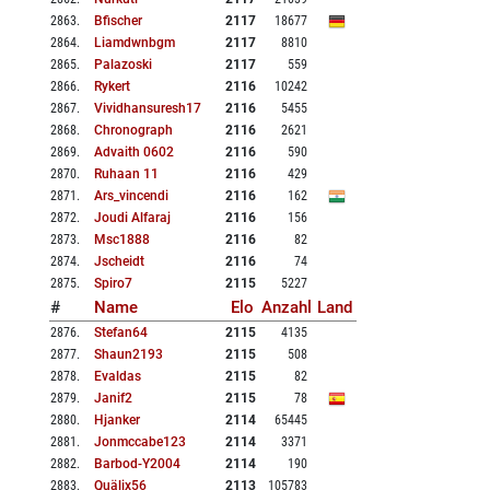
2863
.
Bfischer
2117
18677
2864
.
Liamdwnbgm
2117
8810
2865
.
Palazoski
2117
559
2866
.
Rykert
2116
10242
2867
.
Vividhansuresh17
2116
5455
2868
.
Chronograph
2116
2621
2869
.
Advaith 0602
2116
590
2870
.
Ruhaan 11
2116
429
2871
.
Ars_vincendi
2116
162
2872
.
Joudi Alfaraj
2116
156
2873
.
Msc1888
2116
82
2874
.
Jscheidt
2116
74
2875
.
Spiro7
2115
5227
#
Name
Elo
Anzahl
Land
2876
.
Stefan64
2115
4135
2877
.
Shaun2193
2115
508
2878
.
Evaldas
2115
82
2879
.
Janif2
2115
78
2880
.
Hjanker
2114
65445
2881
.
Jonmccabe123
2114
3371
2882
.
Barbod-Y2004
2114
190
2883
.
Quälix56
2113
105783