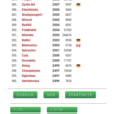
385
.
Zarifa-Bd
2507
5997
386
.
Edumtzizdo
2506
3466
387
.
Shailajaragini1
2505
6827
388
.
Whorst
2505
9850
389
.
Radi60
2504
4581
390
.
Friedhelml
2504
31593
391
.
Michelw
2503
246674
392
.
Bellini
2503
3950
393
.
Mechanics
2503
3134
394
.
Spinacino
2501
52440
395
.
Cala
2500
6567
396
.
Docmerks
2500
11701
397
.
Smog
2499
6876
398
.
Chessplayerx
2497
19424
399
.
Dgbchess
2497
4489
400
.
Aerumnosus
2496
7624
ZURÜCK
VOR
STARTSEITE
1: 1-51
2: 51-101