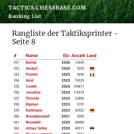
TACTICS.CHESSBASE.COM
Ranking List
Rangliste der Taktiksprinter -
Seite 8
#
Name
Elo
Anzahl
Land
351
.
Barhel
2526
12439
352
.
Gucky2
2526
3335
353
.
Pviolini
2525
5696
354
.
Isind
2525
74329
355
.
Caselli
2524
169811
356
.
Jonathal
2524
118374
357
.
Thronitz
2523
22896
358
.
Bigman
2523
5701
359
.
Karlimann
2523
43323
360
.
Wurzelprumpft
2521
3390
361
.
Wavelet0
2520
40489
362
.
Urmas Tartes
2520
40211