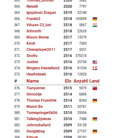
363
.
Thomas_schmid
2520
5982
364
.
Reiselli
2520
7797
365
.
Ignjatovic Dragan
2519
32748
366
.
Frank63
2518
105099
367
.
Vihaan-23_tari
2518
5867
368
.
Schnariti
2518
22626
369
.
Mauro Marey
2517
13579
370
.
Kirsti
2517
7385
371
.
Chessplayer2011
2517
3551
372
.
Snofru
2516
370274
373
.
Justmi
2516
25756
374
.
Mogens Hessellund
2516
81534
375
.
Ukaihideaki
2516
12820
#
Name
Elo
Anzahl
Land
376
.
Tianyanren
2515
5079
377
.
Onnootje
2514
6806
378
.
Thomas Fruechtel
2514
8260
379
.
Manni Be
2511
20781
380
.
Turmspringer0606
2510
29506
381
.
Talking2pieces
2510
7388
382
.
Johnzzballard
2509
33128
383
.
Googlebug
2509
27197
384
.
Pilnjak
2508
58792