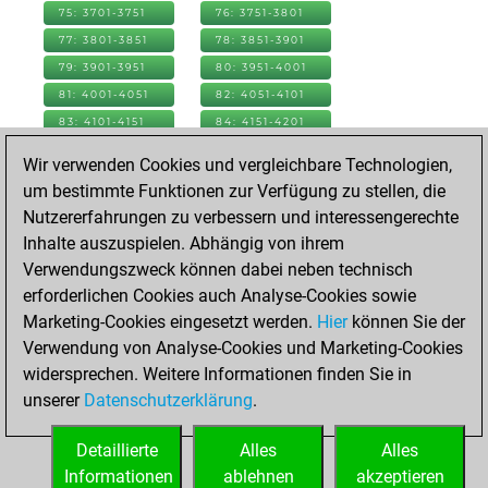
75: 3701-3751
76: 3751-3801
77: 3801-3851
78: 3851-3901
79: 3901-3951
80: 3951-4001
81: 4001-4051
82: 4051-4101
83: 4101-4151
84: 4151-4201
85: 4201-4251
86: 4251-4301
Wir verwenden Cookies und vergleichbare Technologien,
87: 4301-4351
88: 4351-4401
um bestimmte Funktionen zur Verfügung zu stellen, die
89: 4401-4451
90: 4451-4501
Nutzererfahrungen zu verbessern und interessengerechte
91: 4501-4551
92: 4551-4601
Inhalte auszuspielen. Abhängig von ihrem
93: 4601-4651
94: 4651-4701
Verwendungszweck können dabei neben technisch
95: 4701-4751
96: 4751-4801
erforderlichen Cookies auch Analyse-Cookies sowie
97: 4801-4851
98: 4851-4901
Marketing-Cookies eingesetzt werden.
Hier
können Sie der
99: 4901-4951
100: 4951-5001
Verwendung von Analyse-Cookies und Marketing-Cookies
101: 5001-5051
102: 5051-5101
widersprechen. Weitere Informationen finden Sie in
103: 5101-5151
104: 5151-5201
unserer
Datenschutzerklärung
.
105: 5201-5251
106: 5251-5301
Detaillierte
Alles
Alles
107: 5301-5309
Informationen
ablehnen
akzeptieren