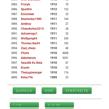
3985
.
Procyk
1912
70
3986
.
Sparthiv
1912
122
3987
.
Ennomeer
1912
23
3988
.
Itsanindya1980
1911
164
3989
.
Amitroy
1911
27
3990
.
Chessforfun2015
1911
28
3991
.
Ashzenoga1
1911
32
3992
.
Wolfgang64
1911
256
3993
.
Thomas Becht
1911
182
3994
.
Ziad_chess
1910
48
3995
.
Ptorts
1910
8408
3996
.
Aldortenzio
1910
9331
3997
.
Swastik Ka Beta
1910
67
3998
.
Krasin
1910
25
3999
.
Thezugzwanger
1910
116
4000
.
Kimu796
1909
23
ZURÜCK
VOR
STARTSEITE
1: 1-51
2: 51-101