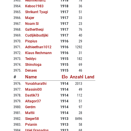
3963
.
Rebrinkman2
1918
78
3964
.
Keboo1983
1918
36
3965
.
Shrikant Tyagi
1917
51
3966
.
Majer
1917
33
3967
.
Noam Sl
1917
23
3968
.
Gathertheqi
1917
76
3969
.
Cudljikibudljiki
1917
40
3970
.
Piopius
1916
29
3971
.
Adhieethan1012
1916
1292
3972
.
Klaus Rechmann
1916
31
3973
.
Teddyc
1915
182
3974
.
Shinotoga
1915
69
3975
.
Denaes
1915
46
#
Name
Elo
Anzahl
Land
3976
.
Yuvabharathi
1914
2013
3977
.
Massini00
1914
49
3978
.
Dastik73
1914
112
3979
.
Altagor37
1914
51
3980
.
Gerdm
1914
97
3981
.
Mattii
1914
28
3982
.
Sieger58
1913
8496
3983
.
Pvianin
1913
58
3984
.
Uriel Granados
1913
68