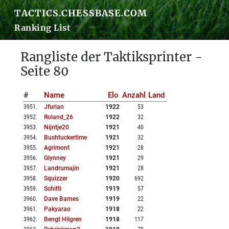
TACTICS.CHESSBASE.COM
Ranking List
Rangliste der Taktiksprinter -
Seite 80
#
Name
Elo
Anzahl
Land
3951
.
Jfurlan
1922
53
3952
.
Roland_26
1922
32
3953
.
Nijntje20
1921
40
3954
.
Bushtuckertime
1921
32
3955
.
Agrimont
1921
28
3956
.
Glynney
1921
29
3957
.
Landrumajin
1921
28
3958
.
Squizzer
1920
692
3959
.
Schitti
1919
57
3960
.
Dave Barnes
1919
22
3961
.
Pakyarao
1918
22
3962
.
Bengt Hilgren
1918
117