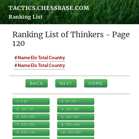
TACTICS.CHESSBASE.COM
Ranking List
Ranking List of Thinkers - Page
120
#
Name
Elo
Total
Country
#
Name
Elo
Total
Country
BACK
NEXT
HOME
1: 1-51
2: 51-101
3: 101-151
4: 151-201
5: 201-251
6: 251-301
7: 301-351
8: 351-401
9: 401-451
10: 451-501