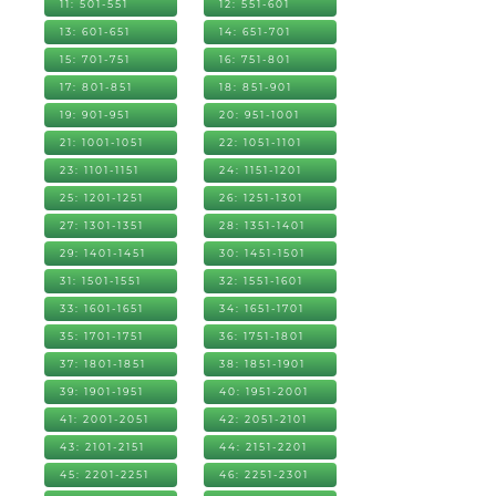
11: 501-551
12: 551-601
13: 601-651
14: 651-701
15: 701-751
16: 751-801
17: 801-851
18: 851-901
19: 901-951
20: 951-1001
21: 1001-1051
22: 1051-1101
23: 1101-1151
24: 1151-1201
25: 1201-1251
26: 1251-1301
27: 1301-1351
28: 1351-1401
29: 1401-1451
30: 1451-1501
31: 1501-1551
32: 1551-1601
33: 1601-1651
34: 1651-1701
35: 1701-1751
36: 1751-1801
37: 1801-1851
38: 1851-1901
39: 1901-1951
40: 1951-2001
41: 2001-2051
42: 2051-2101
43: 2101-2151
44: 2151-2201
45: 2201-2251
46: 2251-2301