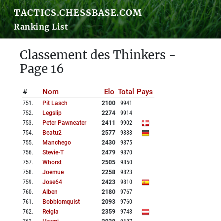
TACTICS.CHESSBASE.COM
Ranking List
Classement des Thinkers -
Page 16
#
Nom
Elo
Total
Pays
751
.
Pit Lasch
2100
9941
752
.
Legslip
2274
9914
753
.
Peter Pawneater
2411
9902
754
.
Beatu2
2577
9888
755
.
Manchego
2430
9875
756
.
Stevie-T
2479
9870
757
.
Whorst
2505
9850
758
.
Joemue
2258
9823
759
.
Jose64
2423
9810
760
.
Alben
2180
9767
761
.
Bobblomquist
2093
9760
762
.
Reigla
2359
9748