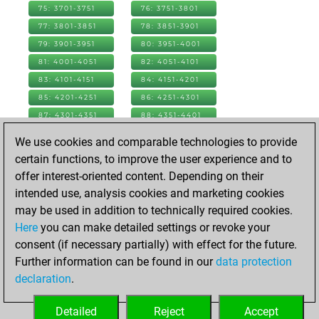
75: 3701-3751
76: 3751-3801
77: 3801-3851
78: 3851-3901
79: 3901-3951
80: 3951-4001
81: 4001-4051
82: 4051-4101
83: 4101-4151
84: 4151-4201
85: 4201-4251
86: 4251-4301
87: 4301-4351
88: 4351-4401
89: 4401-4451
90: 4451-4501
We use cookies and comparable technologies to provide
91: 4501-4551
92: 4551-4601
certain functions, to improve the user experience and to
93: 4601-4651
94: 4651-4701
offer interest-oriented content. Depending on their
95: 4701-4751
96: 4751-4801
intended use, analysis cookies and marketing cookies
97: 4801-4851
98: 4851-4901
may be used in addition to technically required cookies.
99: 4901-4951
100: 4951-5001
Here
you can make detailed settings or revoke your
101: 5001-5051
102: 5051-5101
consent (if necessary partially) with effect for the future.
103: 5101-5151
104: 5151-5201
Further information can be found in our
data protection
105: 5201-5251
106: 5251-5301
declaration
.
107: 5301-5351
108: 5351-5360
Detailed
Reject
Accept