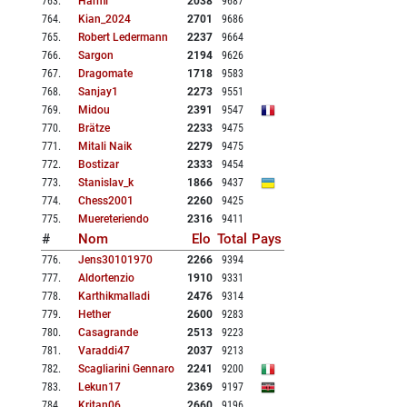
763
.
Harmi
2038
9687
764
.
Kian_2024
2701
9686
765
.
Robert Ledermann
2237
9664
766
.
Sargon
2194
9626
767
.
Dragomate
1718
9583
768
.
Sanjay1
2273
9551
769
.
Midou
2391
9547
770
.
Brätze
2233
9475
771
.
Mitali Naik
2279
9475
772
.
Bostizar
2333
9454
773
.
Stanislav_k
1866
9437
774
.
Chess2001
2260
9425
775
.
Muereteriendo
2316
9411
#
Nom
Elo
Total
Pays
776
.
Jens30101970
2266
9394
777
.
Aldortenzio
1910
9331
778
.
Karthikmalladi
2476
9314
779
.
Hether
2600
9283
780
.
Casagrande
2513
9223
781
.
Varaddi47
2037
9213
782
.
Scagliarini Gennaro
2241
9200
783
.
Lekun17
2369
9197
784
.
Kritan06
2660
9196