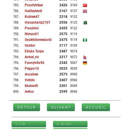
785
.
Proofstriker
2426
9169
786
.
Halfeaten8
2167
9157
787
.
Kobiek47
2318
9132
788
.
Hasantariq2107
2556
9125
789
.
Poushini
2455
9122
790
.
Nimzo01
2575
9119
791
.
Oyakhilomedavid
2475
9119
792
.
Goldor
2117
9109
793
.
Elmás Torpe
2487
9074
794
.
Anhel_riv
2317
9072
795
.
Funnyhits96
2342
9067
796
.
Peppo10
2033
9030
797
.
Accabee
2573
8990
798
.
Vetido
2407
8960
799
.
Mateotti
2301
8949
800
.
Aetos
2599
8946
RETOUR
SUIVANT
ACCUEIL
1: 1-51
2: 51-101