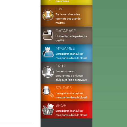
ouvertures
LIVE
Parties en direct des
tournois des grands
maîtres
DATABASE
Huit millions de parties de
qualité
MYGAMES
Enregistrer et anayliser
mes parties dans le cloud
FRITZ
Jouer contre un
programme de niveau
club avec l'aide de tuyaux
STUDIES
Enregistrer et anayliser
mes parties dans le cloud
SHOP
Enregistrer et anayliser
mes parties dans le cloud