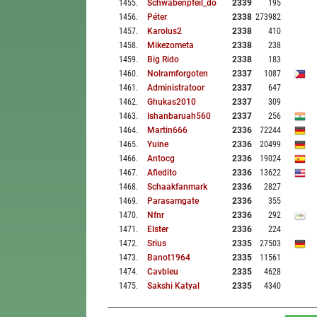
1455
.
Schwabenpfeil_do
2339
195
1456
.
Péter
2338
273982
1457
.
Karolus2
2338
410
1458
.
Mikezometa
2338
238
1459
.
Big Rido
2338
183
1460
.
Nolramforgoten
2337
1087
1461
.
Administratoor
2337
647
1462
.
Ghukas2010
2337
309
1463
.
Ishanbaruah560
2337
256
1464
.
Martin666
2336
72244
1465
.
Yuine
2336
20499
1466
.
Antocg
2336
19024
1467
.
Afiedito
2336
13622
1468
.
Schaakfanmark
2336
2827
1469
.
Parasamgate
2336
355
1470
.
Nfnr
2336
292
1471
.
Elster
2336
224
1472
.
Srius
2335
27503
1473
.
Banot1964
2335
11561
1474
.
Cavbleu
2335
4628
1475
.
Sakshi Katyal
2335
4340