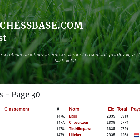
.CHESSBASE.COM
st
ne combinaison intuitivement, simplement en sentant qu'il devait, là, 
Mikhail Tal
s - Page 30
Classement
#
Nom
Elo
Total
Pay
1476
.
Ekss
2335
3318
1477
.
Chessiszen
2335
2773
1478
.
Thekillerpawn
2335
2756
1479
.
Hitcher
2335
1268