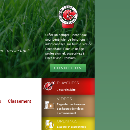
Créez un compte ChessBase
pour bénéficier de fonctions
additionnelles sur tout le site de
ChessBase! Pour un usage
s'en trouver une!"
professionnel, souscrivez à
ChessBase Premium!
CONNEXION
PLAYCHESS
Jouer des blitz
VIDEOS
s
Classement
Regarder des heures et
des heures de videos
d'entraînement
OPENINGS
Elaborer et exercer mes