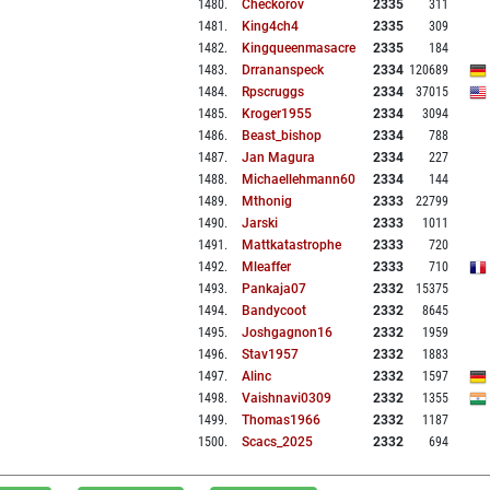
1480
.
Checkorov
2335
311
1481
.
King4ch4
2335
309
1482
.
Kingqueenmasacre
2335
184
1483
.
Drrananspeck
2334
120689
1484
.
Rpscruggs
2334
37015
1485
.
Kroger1955
2334
3094
1486
.
Beast_bishop
2334
788
1487
.
Jan Magura
2334
227
1488
.
Michaellehmann60
2334
144
1489
.
Mthonig
2333
22799
1490
.
Jarski
2333
1011
1491
.
Mattkatastrophe
2333
720
1492
.
Mleaffer
2333
710
1493
.
Pankaja07
2332
15375
1494
.
Bandycoot
2332
8645
1495
.
Joshgagnon16
2332
1959
1496
.
Stav1957
2332
1883
1497
.
Alinc
2332
1597
1498
.
Vaishnavi0309
2332
1355
1499
.
Thomas1966
2332
1187
1500
.
Scacs_2025
2332
694