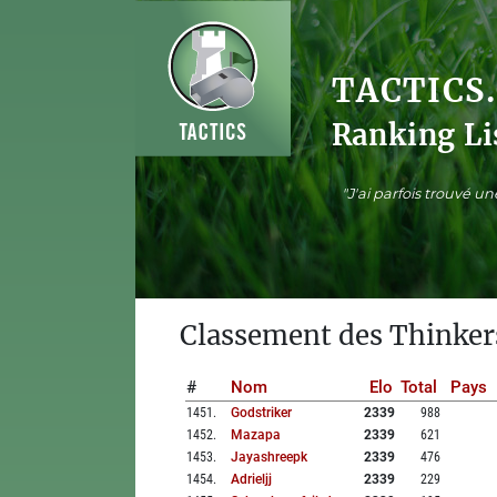
TACTICS
Ranking Li
"J'ai parfois trouvé u
Classement des Thinker
#
Nom
Elo
Total
Pays
1451
.
Godstriker
2339
988
1452
.
Mazapa
2339
621
1453
.
Jayashreepk
2339
476
1454
.
Adrieljj
2339
229