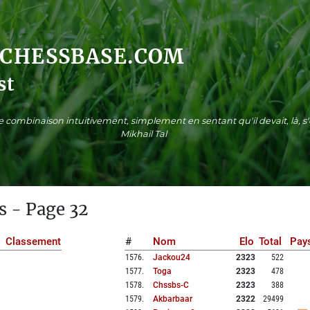
.CHESSBASE.COM
st
ne combinaison intuitivement, simplement en sentant qu'il devait, là, 
Mikhail Tal
s - Page 32
Classement
#
Nom
Elo
Total
Pay
1576
.
Jackou24
2323
522
1577
.
Toga
2323
478
1578
.
Chssbs-C
2323
388
1579
.
Akbarbaar
2322
29499