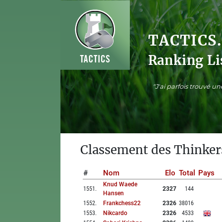
TACTICS
Ranking Li
"J'ai parfois trouvé u
Classement des Thinker
#
Nom
Elo
Total
Pays
Knud Waede
1551
.
2327
144
Hansen
1552
.
Frankchess22
2326
38016
1553
.
Nikcardo
2326
4533