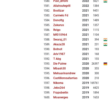
1580
.
Pavi_error0
2322
5621
1581
.
Allahsutegrill
2322
1384
1582
.
Bostizar
2321
9451
1583
.
Carmelo Fd
2321
1845
1584
.
Donottg
2321
1489
1585
.
Zakarus
2321
1357
1586
.
Rvigo
2321
1115
1587
.
Mf010964
2321
1104
1588
.
Swaraj_01
2321
394
1589
.
Akaza28
2321
231
1590
.
Botnot
2321
193
1591
.
Ariv1987
2321
168
1592
.
T Abg
2321
155
1593
.
Die Palme
2320
26397
1594
.
Mbash30
2320
355
1595
.
Mehaarinandrew
2320
300
1596
.
Castillorosatarrias
2320
210
1597
.
Nikoma
2319
169761
1598
.
Jebo264
2319
4425
1599
.
Frapoberlin
2319
1894
1600
.
Moanerges
2319
1653