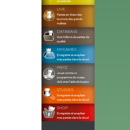
ouvertures
LIVE
Parties en direct des
tournois des grands
maîtres
DATABASE
Huit millions de parties de
qualité
MYGAMES
Enregistrer et anayliser
mes parties dans le cloud
FRITZ
Jouer contre un
programme de niveau
club avec l'aide de tuyaux
STUDIES
Enregistrer et anayliser
mes parties dans le cloud
SHOP
Enregistrer et anayliser
mes parties dans le cloud