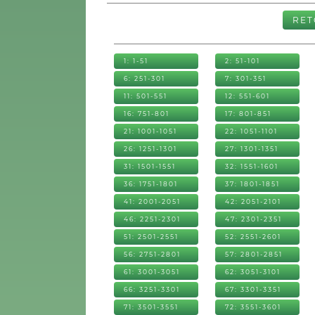
RE
1: 1-51
2: 51-101
6: 251-301
7: 301-351
11: 501-551
12: 551-601
16: 751-801
17: 801-851
21: 1001-1051
22: 1051-1101
26: 1251-1301
27: 1301-1351
31: 1501-1551
32: 1551-1601
36: 1751-1801
37: 1801-1851
41: 2001-2051
42: 2051-2101
46: 2251-2301
47: 2301-2351
51: 2501-2551
52: 2551-2601
56: 2751-2801
57: 2801-2851
61: 3001-3051
62: 3051-3101
66: 3251-3301
67: 3301-3351
71: 3501-3551
72: 3551-3601