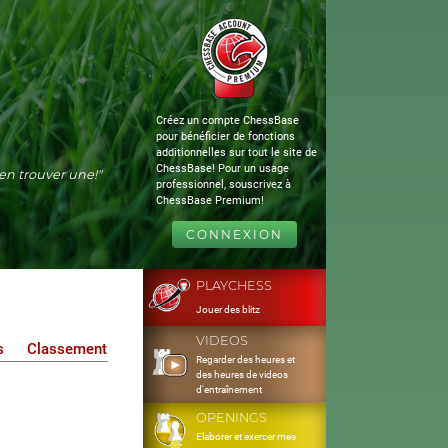
Créez un compte ChessBase
pour bénéficier de fonctions
additionnelles sur tout le site de
ChessBase! Pour un usage
s'en trouver une!"
professionnel, souscrivez à
ChessBase Premium!
CONNEXION
PLAYCHESS
Jouer des blitz
VIDEOS
s
Classement
Regarder des heures et
des heures de videos
d'entraînement
OPENINGS
Elaborer et exercer mes