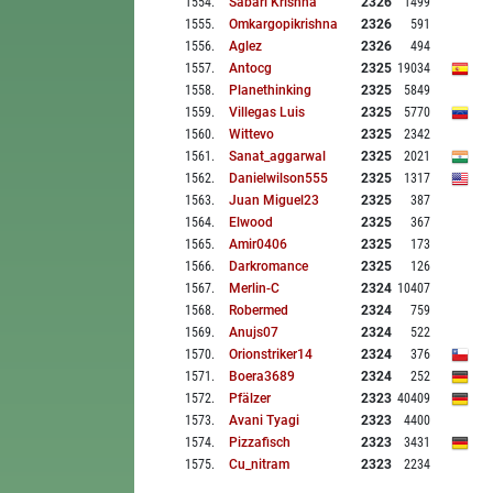
1554
.
Sabari Krishna
2326
1499
1555
.
Omkargopikrishna
2326
591
1556
.
Aglez
2326
494
1557
.
Antocg
2325
19034
1558
.
Planethinking
2325
5849
1559
.
Villegas Luis
2325
5770
1560
.
Wittevo
2325
2342
1561
.
Sanat_aggarwal
2325
2021
1562
.
Danielwilson555
2325
1317
1563
.
Juan Miguel23
2325
387
1564
.
Elwood
2325
367
1565
.
Amir0406
2325
173
1566
.
Darkromance
2325
126
1567
.
Merlin-C
2324
10407
1568
.
Robermed
2324
759
1569
.
Anujs07
2324
522
1570
.
Orionstriker14
2324
376
1571
.
Boera3689
2324
252
1572
.
Pfälzer
2323
40409
1573
.
Avani Tyagi
2323
4400
1574
.
Pizzafisch
2323
3431
1575
.
Cu_nitram
2323
2234