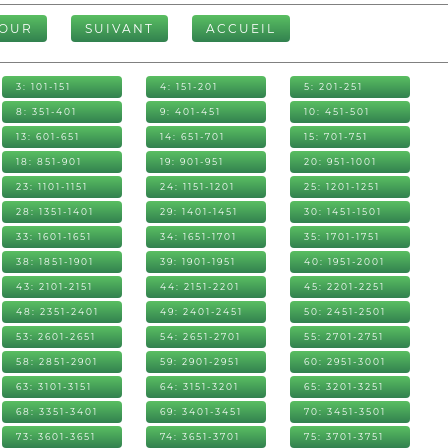
TOUR
SUIVANT
ACCUEIL
3: 101-151
4: 151-201
5: 201-251
8: 351-401
9: 401-451
10: 451-501
13: 601-651
14: 651-701
15: 701-751
18: 851-901
19: 901-951
20: 951-1001
23: 1101-1151
24: 1151-1201
25: 1201-1251
28: 1351-1401
29: 1401-1451
30: 1451-1501
33: 1601-1651
34: 1651-1701
35: 1701-1751
38: 1851-1901
39: 1901-1951
40: 1951-2001
43: 2101-2151
44: 2151-2201
45: 2201-2251
48: 2351-2401
49: 2401-2451
50: 2451-2501
53: 2601-2651
54: 2651-2701
55: 2701-2751
58: 2851-2901
59: 2901-2951
60: 2951-3001
63: 3101-3151
64: 3151-3201
65: 3201-3251
68: 3351-3401
69: 3401-3451
70: 3451-3501
73: 3601-3651
74: 3651-3701
75: 3701-3751