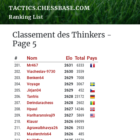
TACTICS.CHESSBASE.COM
Ranking List
Classement des Thinkers -
Page 5
#
Nom
Elo
Total
Pays
201
.
Mr467
2631
6333
202
.
Viacheslav-9730
2630
3559
203
.
Benken64
2629
7008
204
.
Voyage
2629
3067
205
.
Jirjan04
2629
452
206
.
Tantris
2628
23172
207
.
Derindarachess
2628
2602
208
.
Hpaul
2627
14246
209
.
Hariharansivaji9
2627
5869
210
.
Klausr
2626
69099
211
.
Agrawalbhavya26
2626
2933
212
.
Masterchris64
2626
485