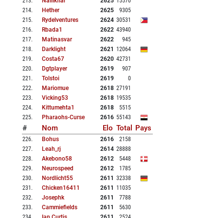
213
.
Nailikflar
2625
15570
214
.
Hether
2625
9305
215
.
Rydelventures
2624
30531
216
.
Rbada1
2622
43940
217
.
Matinasvar
2622
945
218
.
Darklight
2621
12064
219
.
Costa67
2620
42731
220
.
Dgtplayer
2619
907
221
.
Tolstoi
2619
0
222
.
Mariomue
2618
27191
223
.
Vicking53
2618
19535
224
.
Kittumehta1
2618
5515
225
.
Pharaohs-Curse
2616
55143
#
Nom
Elo
Total
Pays
226
.
Bohus
2616
2158
227
.
Leah_rj
2614
28888
228
.
Akebono58
2612
5448
229
.
Neurospeed
2612
1785
230
.
Nordlicht55
2611
32338
231
.
Chicken16411
2611
11035
232
.
Josephk
2611
7788
233
.
Cammiefields
2611
5630
234
.
Ian Curtis
2611
2524