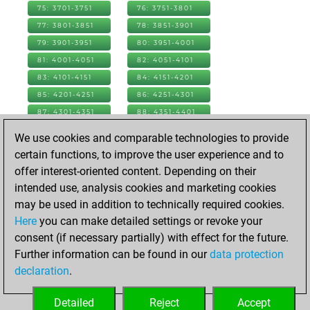
75: 3701-3751
76: 3751-3801
77: 3801-3851
78: 3851-3901
79: 3901-3951
80: 3951-4001
81: 4001-4051
82: 4051-4101
83: 4101-4151
84: 4151-4201
85: 4201-4251
86: 4251-4301
87: 4301-4351
88: 4351-4401
89: 4401-4451
90: 4451-4501
We use cookies and comparable technologies to provide
91: 4501-4551
92: 4551-4601
certain functions, to improve the user experience and to
93: 4601-4651
94: 4651-4701
offer interest-oriented content. Depending on their
95: 4701-4751
96: 4751-4801
intended use, analysis cookies and marketing cookies
97: 4801-4851
98: 4851-4901
may be used in addition to technically required cookies.
99: 4901-4951
100: 4951-5001
Here
you can make detailed settings or revoke your
101: 5001-5051
102: 5051-5101
consent (if necessary partially) with effect for the future.
103: 5101-5151
104: 5151-5201
Further information can be found in our
data protection
105: 5201-5251
106: 5251-5301
declaration
.
107: 5301-5312
Detailed
Reject
Accept