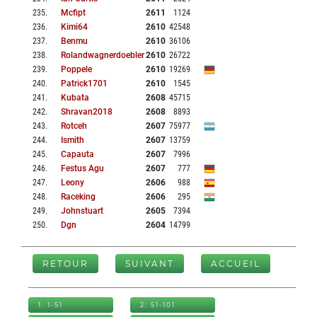
235
.
Mcfipt
2611
1124
236
.
Kimi64
2610
42548
237
.
Benmu
2610
36106
238
.
Rolandwagnerdoebler
2610
26722
239
.
Poppele
2610
19269
240
.
Patrick1701
2610
1545
241
.
Kubata
2608
45715
242
.
Shravan2018
2608
8893
243
.
Rotceh
2607
75977
244
.
Ismith
2607
13759
245
.
Capauta
2607
7996
246
.
Festus Agu
2607
777
247
.
Leony
2606
988
248
.
Raceking
2606
295
249
.
Johnstuart
2605
7394
250
.
Dgn
2604
14799
RETOUR
SUIVANT
ACCUEIL
1: 1-51
2: 51-101