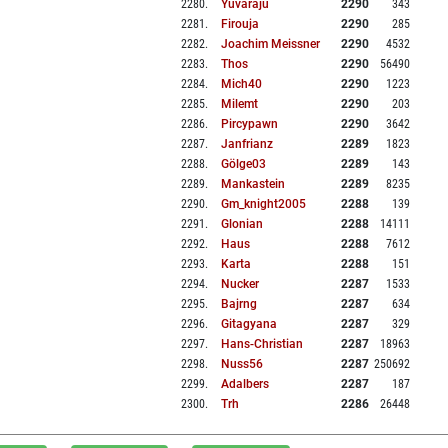
2280
.
Yuvaraju
2290
343
2281
.
Firouja
2290
285
2282
.
Joachim Meissner
2290
4532
2283
.
Thos
2290
56490
2284
.
Mich40
2290
1223
2285
.
Milemt
2290
203
2286
.
Pircypawn
2290
3642
2287
.
Janfrianz
2289
1823
2288
.
Gölge03
2289
143
2289
.
Mankastein
2289
8235
2290
.
Gm_knight2005
2288
139
2291
.
Glonian
2288
14111
2292
.
Haus
2288
7612
2293
.
Karta
2288
151
2294
.
Nucker
2287
1533
2295
.
Bajrng
2287
634
2296
.
Gitagyana
2287
329
2297
.
Hans-Christian
2287
18963
2298
.
Nuss56
2287
250692
2299
.
Adalbers
2287
187
2300
.
Trh
2286
26448