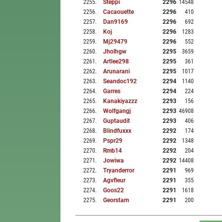
2255
.
Steppi
2296
14548
2256
.
Cacaouette
2296
410
2257
.
Dan9169
2296
692
2258
.
Koj
2296
1283
2259
.
Mj29479
2296
552
2260
.
Jholhgw
2295
3659
2261
.
Artlee298
2295
361
2262
.
Arunarani
2295
1017
2263
.
Seandoc192
2294
1140
2264
.
Garres
2294
224
2265
.
Kanakiyazzz
2293
156
2266
.
Wolfgangj
2293
46908
2267
.
Guptaudit
2293
406
2268
.
Blindfuxxx
2292
174
2269
.
Pspr29
2292
1348
2270
.
Rmb14
2292
204
2271
.
Jowiwa
2292
14408
2272
.
Tryanderror
2291
969
2273
.
Agvfleur
2291
355
2274
.
Goos22
2291
1618
2275
.
Georstam
2291
200