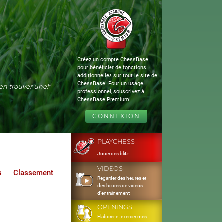
Créez un compte ChessBase
pour bénéficier de fonctions
additionnelles sur tout le site de
ChessBase! Pour un usage
s'en trouver une!"
professionnel, souscrivez à
ChessBase Premium!
CONNEXION
PLAYCHESS
Jouer des blitz
VIDEOS
s
Classement
Regarder des heures et
des heures de videos
d'entraînement
OPENINGS
Elaborer et exercer mes