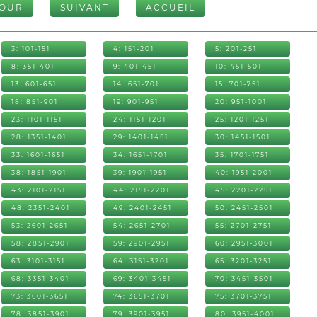
TOUR
SUIVANT
ACCUEIL
3: 101-151
4: 151-201
5: 201-251
8: 351-401
9: 401-451
10: 451-501
13: 601-651
14: 651-701
15: 701-751
18: 851-901
19: 901-951
20: 951-1001
23: 1101-1151
24: 1151-1201
25: 1201-1251
28: 1351-1401
29: 1401-1451
30: 1451-1501
33: 1601-1651
34: 1651-1701
35: 1701-1751
38: 1851-1901
39: 1901-1951
40: 1951-2001
43: 2101-2151
44: 2151-2201
45: 2201-2251
48: 2351-2401
49: 2401-2451
50: 2451-2501
53: 2601-2651
54: 2651-2701
55: 2701-2751
58: 2851-2901
59: 2901-2951
60: 2951-3001
63: 3101-3151
64: 3151-3201
65: 3201-3251
68: 3351-3401
69: 3401-3451
70: 3451-3501
73: 3601-3651
74: 3651-3701
75: 3701-3751
78: 3851-3901
79: 3901-3951
80: 3951-4001