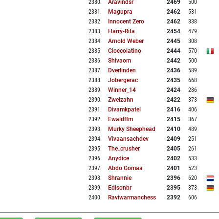
2380
.
Aravindsr
2469
500
2381
.
Magupra
2462
531
2382
.
Innocent Zero
2462
338
2383
.
Harry-Rita
2454
479
2384
.
Arnold Weber
2445
308
2385
.
Cioccolatino
2444
570
2386
.
Shivaom
2442
500
2387
.
Dverlinden
2436
589
2388
.
Jobergerac
2435
668
2389
.
Winner_14
2424
286
2390
.
Zweizahn
2422
373
2391
.
Divamkpatel
2416
406
2392
.
Ewaldffm
2415
367
2393
.
Murky Sheephead
2410
489
2394
.
Vivaansachdev
2409
251
2395
.
The_crusher
2405
261
2396
.
Anydice
2402
533
2397
.
Abdo Gomaa
2401
523
2398
.
Shrannie
2396
620
2399
.
Edisonbr
2395
373
2400
.
Raviwarmanchess
2392
606