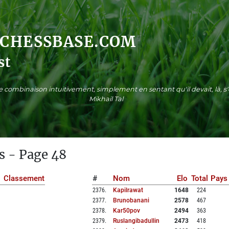
.CHESSBASE.COM
st
ne combinaison intuitivement, simplement en sentant qu'il devait, là, 
Mikhail Tal
s - Page 48
Classement
#
Nom
Elo
Total
Pays
2376
.
Kapilrawat
1648
224
2377
.
Brunobanani
2578
467
2378
.
Kar50pov
2494
363
2379
.
Ruslangibadullin
2473
418