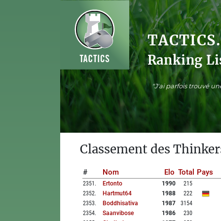
TACTICS
Ranking Li
"J'ai parfois trouvé u
Classement des Thinker
#
Nom
Elo
Total
Pays
2351
.
Ertonto
1990
215
2352
.
Hartmut64
1988
222
2353
.
Boddhisativa
1987
3154
2354
.
Saanvibose
1986
230