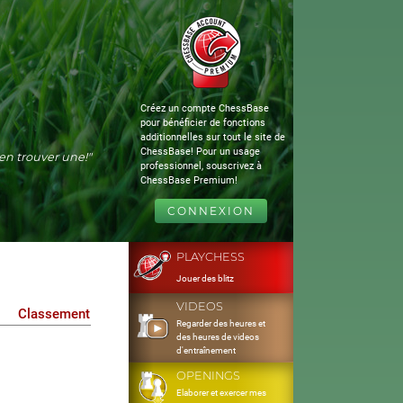
Créez un compte ChessBase
pour bénéficier de fonctions
additionnelles sur tout le site de
ChessBase! Pour un usage
s'en trouver une!"
professionnel, souscrivez à
ChessBase Premium!
CONNEXION
PLAYCHESS
Jouer des blitz
VIDEOS
Classement
Regarder des heures et
des heures de videos
d'entraînement
OPENINGS
Elaborer et exercer mes