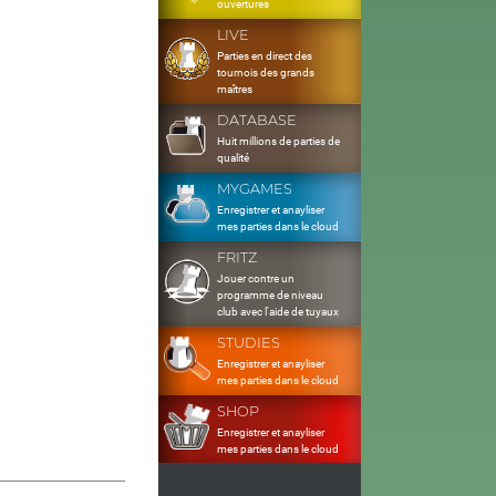
ouvertures
LIVE
Parties en direct des
tournois des grands
maîtres
DATABASE
Huit millions de parties de
qualité
MYGAMES
Enregistrer et anayliser
mes parties dans le cloud
FRITZ
Jouer contre un
programme de niveau
club avec l'aide de tuyaux
STUDIES
Enregistrer et anayliser
mes parties dans le cloud
SHOP
Enregistrer et anayliser
mes parties dans le cloud