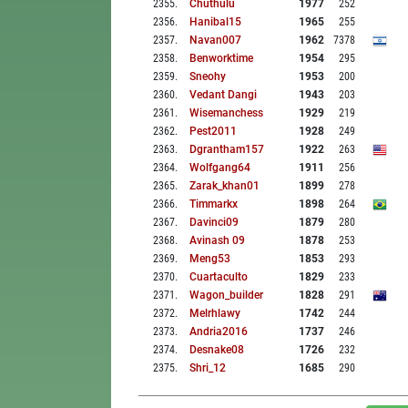
2355
.
Chuthulu
1977
252
2356
.
Hanibal15
1965
255
2357
.
Navan007
1962
7378
2358
.
Benworktime
1954
295
2359
.
Sneohy
1953
200
2360
.
Vedant Dangi
1943
203
2361
.
Wisemanchess
1929
219
2362
.
Pest2011
1928
249
2363
.
Dgrantham157
1922
263
2364
.
Wolfgang64
1911
256
2365
.
Zarak_khan01
1899
278
2366
.
Timmarkx
1898
264
2367
.
Davinci09
1879
280
2368
.
Avinash 09
1878
253
2369
.
Meng53
1853
293
2370
.
Cuartaculto
1829
233
2371
.
Wagon_builder
1828
291
2372
.
Melrhlawy
1742
244
2373
.
Andria2016
1737
246
2374
.
Desnake08
1726
232
2375
.
Shri_12
1685
290