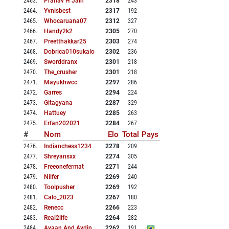
2463
.
Pranav H Jain
2318
243
2464
.
Yvnisbest
2317
192
2465
.
Whocaruana07
2312
327
2466
.
Handy2k2
2305
270
2467
.
Preetthakkar25
2303
274
2468
.
Dobrica010sukalo
2302
236
2469
.
Sworddranx
2301
218
2470
.
The_crusher
2301
218
2471
.
Mayukhwcc
2297
286
2472
.
Garres
2294
224
2473
.
Gitagyana
2287
329
2474
.
Hattuey
2285
263
2475
.
Erfan202021
2284
267
#
Nom
Elo
Total
Pays
2476
.
Indianchess1234
2278
209
2477
.
Shreyansxx
2274
305
2478
.
Freeonefermat
2271
244
2479
.
Nilfer
2269
240
2480
.
Toolpusher
2269
192
2481
.
Calo_2023
2267
180
2482
.
Renecc
2266
223
2483
.
Real2life
2264
282
2484
.
Ayaan And Aydin
2262
191