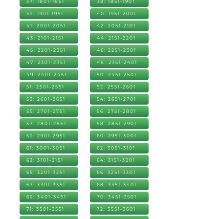
37: 1801-1851
38: 1851-1901
39: 1901-1951
40: 1951-2001
41: 2001-2051
42: 2051-2101
43: 2101-2151
44: 2151-2201
45: 2201-2251
46: 2251-2301
47: 2301-2351
48: 2351-2401
49: 2401-2451
50: 2451-2501
51: 2501-2551
52: 2551-2601
53: 2601-2651
54: 2651-2701
55: 2701-2751
56: 2751-2801
57: 2801-2851
58: 2851-2901
59: 2901-2951
60: 2951-3001
61: 3001-3051
62: 3051-3101
63: 3101-3151
64: 3151-3201
65: 3201-3251
66: 3251-3301
67: 3301-3351
68: 3351-3401
69: 3401-3451
70: 3451-3501
71: 3501-3551
72: 3551-3601