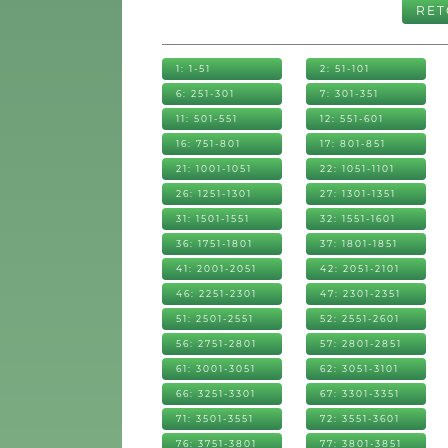
RE
1: 1-51
2: 51-101
6: 251-301
7: 301-351
11: 501-551
12: 551-601
16: 751-801
17: 801-851
21: 1001-1051
22: 1051-1101
26: 1251-1301
27: 1301-1351
31: 1501-1551
32: 1551-1601
36: 1751-1801
37: 1801-1851
41: 2001-2051
42: 2051-2101
46: 2251-2301
47: 2301-2351
51: 2501-2551
52: 2551-2601
56: 2751-2801
57: 2801-2851
61: 3001-3051
62: 3051-3101
66: 3251-3301
67: 3301-3351
71: 3501-3551
72: 3551-3601
76: 3751-3801
77: 3801-3851