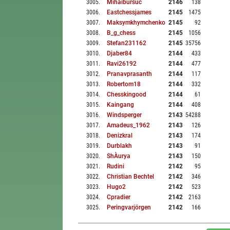
3005
.
Mihaibursuc
2146
138
3006
.
Eastchessjames
2145
1475
3007
.
Maksymkhymchenko
2145
92
3008
.
B_g_chess
2145
1056
3009
.
Stefan231162
2145
35756
3010
.
Djaber84
2144
433
3011
.
Ravi26192
2144
477
3012
.
Pranavprasanth
2144
117
3013
.
Robertom18
2144
332
3014
.
Chesskingood
2144
61
3015
.
Kaingang
2144
408
3016
.
Windsperger
2143
54288
3017
.
Amadeus_1962
2143
126
3018
.
Denizkral
2143
174
3019
.
Durblakh
2143
91
3020
.
ShÀurya
2143
150
3021
.
Rudini
2142
95
3022
.
Christian Bechtel
2142
346
3023
.
Hugo2
2142
523
3024
.
Cpradier
2142
2163
3025
.
Peringvarjörgen
2142
166