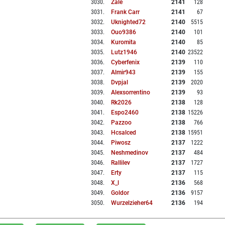
3030
.
Zale
2141
128
3031
.
Frank Carr
2141
67
3032
.
Uknighted72
2140
5515
3033
.
Ouo9386
2140
101
3034
.
Kuromita
2140
85
3035
.
Lutz1946
2140
23522
3036
.
Cyberfenix
2139
110
3037
.
Almir943
2139
155
3038
.
Dvpjal
2139
2020
3039
.
Alexsorrentino
2139
93
3040
.
Rk2026
2138
128
3041
.
Espo2460
2138
15226
3042
.
Pazzoo
2138
766
3043
.
Hcsalced
2138
15951
3044
.
Piwosz
2137
1222
3045
.
Neshmedinov
2137
484
3046
.
Rallilev
2137
1727
3047
.
Erty
2137
115
3048
.
X_l
2136
568
3049
.
Goldor
2136
9157
3050
.
Wurzelzieher64
2136
194