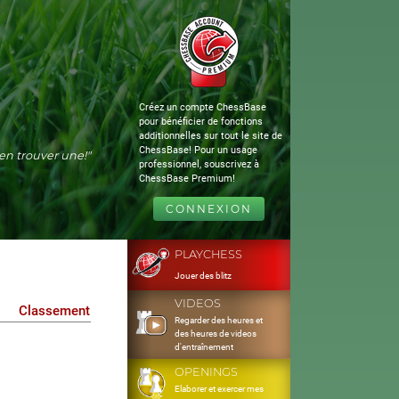
Créez un compte ChessBase
pour bénéficier de fonctions
additionnelles sur tout le site de
ChessBase! Pour un usage
s'en trouver une!"
professionnel, souscrivez à
ChessBase Premium!
CONNEXION
PLAYCHESS
Jouer des blitz
VIDEOS
Classement
Regarder des heures et
des heures de videos
d'entraînement
OPENINGS
Elaborer et exercer mes