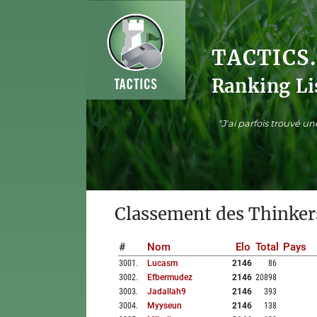
TACTICS
Ranking Li
"J'ai parfois trouvé u
Classement des Thinker
#
Nom
Elo
Total
Pays
3001
.
Lucasm
2146
86
3002
.
Efbermudez
2146
20898
3003
.
Jadallah9
2146
393
3004
.
Myyseun
2146
138