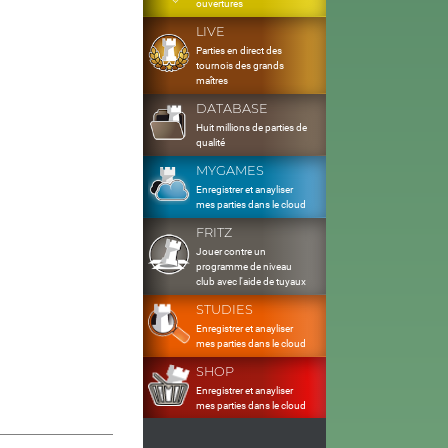
ouvertures
LIVE
Parties en direct des
tournois des grands
maîtres
DATABASE
Huit millions de parties de
qualité
MYGAMES
Enregistrer et anayliser
mes parties dans le cloud
FRITZ
Jouer contre un
programme de niveau
club avec l'aide de tuyaux
STUDIES
Enregistrer et anayliser
mes parties dans le cloud
SHOP
Enregistrer et anayliser
mes parties dans le cloud