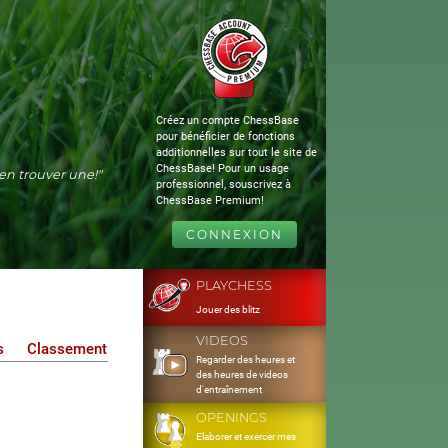
Créez un compte ChessBase
pour bénéficier de fonctions
additionnelles sur tout le site de
ChessBase! Pour un usage
s'en trouver une!"
professionnel, souscrivez à
ChessBase Premium!
CONNEXION
PLAYCHESS
Jouer des blitz
VIDEOS
s
Classement
Regarder des heures et
des heures de videos
d'entraînement
OPENINGS
Elaborer et exercer mes