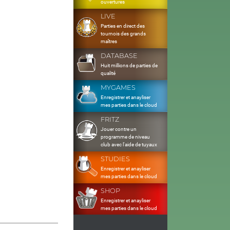
ouvertures
LIVE
Parties en direct des
tournois des grands
maîtres
DATABASE
Huit millions de parties de
qualité
MYGAMES
Enregistrer et anayliser
mes parties dans le cloud
FRITZ
Jouer contre un
programme de niveau
club avec l'aide de tuyaux
STUDIES
Enregistrer et anayliser
mes parties dans le cloud
SHOP
Enregistrer et anayliser
mes parties dans le cloud