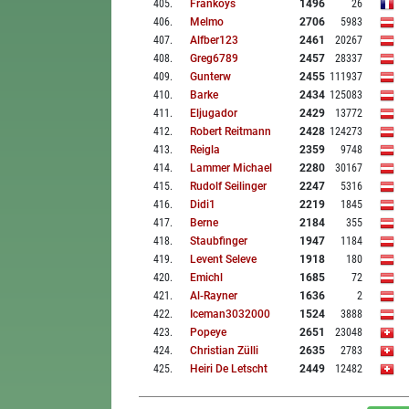
405
.
Frankoys
1496
26
406
.
Melmo
2706
5983
407
.
Alfber123
2461
20267
408
.
Greg6789
2457
28337
409
.
Gunterw
2455
111937
410
.
Barke
2434
125083
411
.
Eljugador
2429
13772
412
.
Robert Reitmann
2428
124273
413
.
Reigla
2359
9748
414
.
Lammer Michael
2280
30167
415
.
Rudolf Seilinger
2247
5316
416
.
Didi1
2219
1845
417
.
Berne
2184
355
418
.
Staubfinger
1947
1184
419
.
Levent Seleve
1918
180
420
.
Emichl
1685
72
421
.
Al-Rayner
1636
2
422
.
Iceman3032000
1524
3888
423
.
Popeye
2651
23048
424
.
Christian Zülli
2635
2783
425
.
Heiri De Letscht
2449
12482