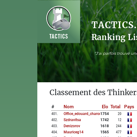
TACTICS
Ranking Li
"J'ai parfois trouvé u
Classement des Thinker
#
Nom
Elo
Total
Pays
401
.
Office_edouard_charon
1754
20
402
.
Szdravitsa
1742
12
403
.
Denizorov
1618
244
404
.
Mauriceg14
1565
477