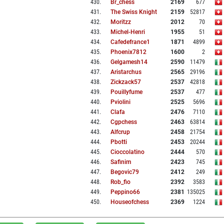
430
.
Br_chess
2169
677
431
.
The Swiss Knight
2159
52817
432
.
Moritzz
2012
70
433
.
Michel-Henri
1955
51
434
.
Cafedefrance1
1871
4899
435
.
Phoenix7812
1600
2
436
.
Gelgamesh14
2590
11479
437
.
Aristarchus
2565
29196
438
.
Zickzack57
2537
42818
439
.
Pouillyfume
2537
477
440
.
Pviolini
2525
5696
441
.
Clafa
2476
7110
442
.
Cgpchess
2463
63814
443
.
Alfcrup
2458
21754
444
.
Pbotti
2453
20244
445
.
Cioccolatino
2444
570
446
.
Safinim
2423
745
447
.
Begovic79
2412
249
448
.
Rob_fio
2392
3583
449
.
Peppino66
2381
135025
450
.
Houseofchess
2369
1224