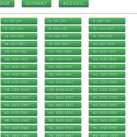
TOUR
SUIVANT
ACCUEIL
3: 101-151
4: 151-201
5: 201-251
8: 351-401
9: 401-451
10: 451-501
13: 601-651
14: 651-701
15: 701-751
18: 851-901
19: 901-951
20: 951-1001
23: 1101-1151
24: 1151-1201
25: 1201-1251
28: 1351-1401
29: 1401-1451
30: 1451-1501
33: 1601-1651
34: 1651-1701
35: 1701-1751
38: 1851-1901
39: 1901-1951
40: 1951-2001
43: 2101-2151
44: 2151-2201
45: 2201-2251
48: 2351-2401
49: 2401-2451
50: 2451-2501
53: 2601-2651
54: 2651-2701
55: 2701-2751
58: 2851-2901
59: 2901-2951
60: 2951-3001
63: 3101-3151
64: 3151-3201
65: 3201-3251
68: 3351-3401
69: 3401-3451
70: 3451-3501
73: 3601-3651
74: 3651-3701
75: 3701-3751
78: 3851-3901
79: 3901-3951
80: 3951-4001