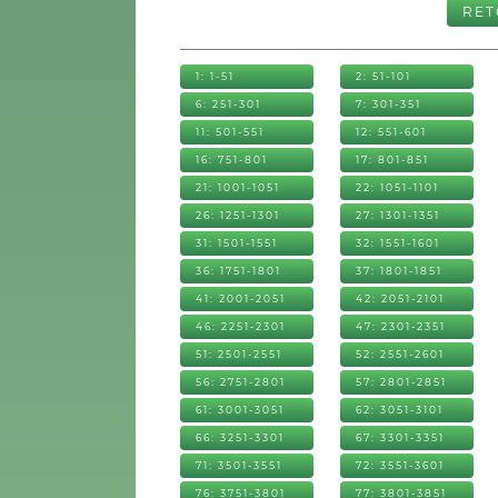
RE
1: 1-51
2: 51-101
6: 251-301
7: 301-351
11: 501-551
12: 551-601
16: 751-801
17: 801-851
21: 1001-1051
22: 1051-1101
26: 1251-1301
27: 1301-1351
31: 1501-1551
32: 1551-1601
36: 1751-1801
37: 1801-1851
41: 2001-2051
42: 2051-2101
46: 2251-2301
47: 2301-2351
51: 2501-2551
52: 2551-2601
56: 2751-2801
57: 2801-2851
61: 3001-3051
62: 3051-3101
66: 3251-3301
67: 3301-3351
71: 3501-3551
72: 3551-3601
76: 3751-3801
77: 3801-3851