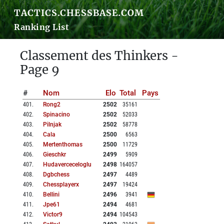
TACTICS.CHESSBASE.COM
Ranking List
Classement des Thinkers -
Page 9
#
Nom
Elo
Total
Pays
401
.
Rong2
2502
35161
402
.
Spinacino
2502
52033
403
.
Pilnjak
2502
58778
404
.
Cala
2500
6563
405
.
Mertenthomas
2500
11729
406
.
Gieschkr
2499
5909
407
.
Hudaverceceloglu
2498
164057
408
.
Dgbchess
2497
4489
409
.
Chessplayerx
2497
19424
410
.
Bellini
2496
3941
411
.
Jpe61
2494
4681
412
.
Victor9
2494
104543