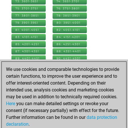
73: 3601-3651
74: 3651-3701
75: 3701-3751
76: 3751-3801
77: 3801-3851
78: 3851-3901
79: 3901-3951
80: 3951-4001
81: 4001-4051
82: 4051-4101
83: 4101-4151
84: 4151-4201
85: 4201-4251
86: 4251-4301
87: 4301-4351
88: 4351-4401
89: 4401-4451
90: 4451-4501
91: 4501-4551
92: 4551-4601
We use cookies and comparable technologies to provide
93: 4601-4651
94: 4651-4701
certain functions, to improve the user experience and to
95: 4701-4751
96: 4751-4801
offer interest-oriented content. Depending on their
97: 4801-4851
98: 4851-4901
intended use, analysis cookies and marketing cookies
99: 4901-4951
100: 4951-5001
may be used in addition to technically required cookies.
101: 5001-5051
102: 5051-5101
Here
you can make detailed settings or revoke your
103: 5101-5151
104: 5151-5201
consent (if necessary partially) with effect for the future.
105: 5201-5251
106: 5251-5301
Further information can be found in our
data protection
107: 5301-5351
108: 5351-5401
declaration
.