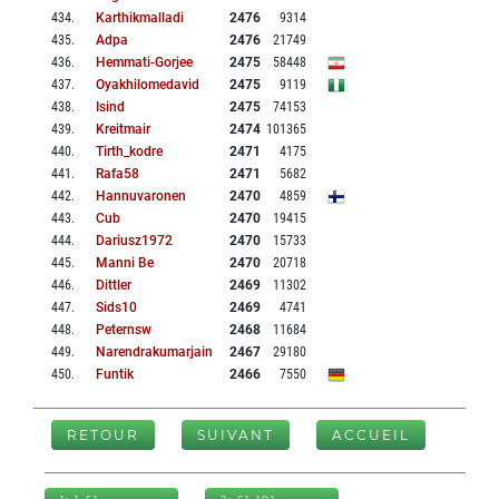
434
.
Karthikmalladi
2476
9314
435
.
Adpa
2476
21749
436
.
Hemmati-Gorjee
2475
58448
437
.
Oyakhilomedavid
2475
9119
438
.
Isind
2475
74153
439
.
Kreitmair
2474
101365
440
.
Tirth_kodre
2471
4175
441
.
Rafa58
2471
5682
442
.
Hannuvaronen
2470
4859
443
.
Cub
2470
19415
444
.
Dariusz1972
2470
15733
445
.
Manni Be
2470
20718
446
.
Dittler
2469
11302
447
.
Sids10
2469
4741
448
.
Peternsw
2468
11684
449
.
Narendrakumarjain
2467
29180
450
.
Funtik
2466
7550
RETOUR
SUIVANT
ACCUEIL