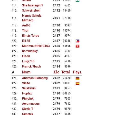
413
.
Satkul
2493
21063
414
.
Shailajaragini1
2492
6703
415
.
Schweinsberj
2492
15460
Hanns Schulz-
416
.
2491
37118
Mirbach
417
.
Ant63
2490
3597
418
.
Thor
2490
13574
419
.
Elmás Torpe
2487
9074
420
.
Ej125
2487
36368
421
.
Mahmoudtriki-0463
2485
45696
422
.
Rommelsky
2485
5312
423
.
Fladir
2485
4137
424
.
Luigi745
2485
6410
425
.
Franck 9bach
2484
3096
#
Nom
Elo
Total
Pays
426
.
Andreas Blomberg
2482
21470
427
.
Vieito
2482
13031
428
.
Ssrakshin
2481
3957
429
.
Hoplex
2480
30855
430
.
Pieroink
2479
7303
431
.
Aerumnosus
2479
7612
432
.
Stevie-T
2479
9870
433
.
Oegenix
2477
6415